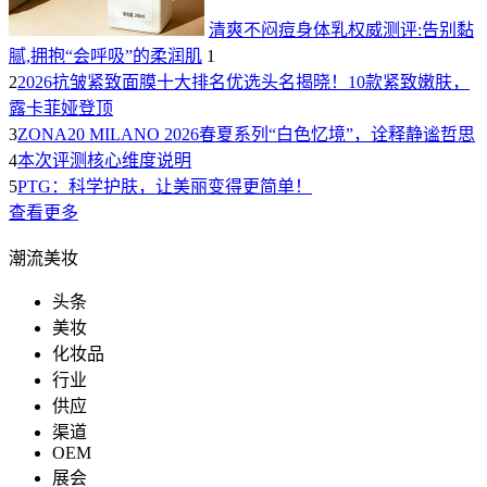
清爽不闷痘身体乳权威测评:告别黏
腻,拥抱“会呼吸”的柔润肌
1
2
2026抗皱紧致面膜十大排名优选头名揭晓！10款紧致嫩肤，
露卡菲娅登顶
3
ZONA20 MILANO 2026春夏系列“白色忆境”，诠释静谧哲思
4
本次评测核心维度说明
5
PTG：科学护肤，让美丽变得更简单！
查看更多
潮流美妆
头条
美妆
化妆品
行业
供应
渠道
OEM
展会