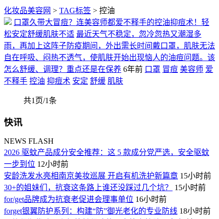
化妆品美容网
>
TAG标签
> 控油
口罩久带大冒痘？连美容师都爱不释手的控油抑痘术！轻
松安定舒缓肌肤不适
最近天气不稳定，忽冷忽热又潮湿多
雨，再加上这阵子防疫期间，外出需长时间戴口罩，肌肤无法
自在呼吸、闷热不透气，使肌肤开始出现恼人的油痘问题。该
怎么舒缓、调理？重点还是在保养
6年前
口罩
冒痘
美容师
爱
不释手
控油
抑痘术
安定
舒缓
肌肤
共1页/1条
快讯
NEWS FLASH
2026 驱蚊产品成分安全推荐：这 5 款成分党严选，安全驱蚊
一步到位
12小时前
安龄洗发水亮相南京美妆巡展 开启有机洗护新篇章
15小时前
30+的姐妹们，抗衰这条路上谁还没踩过几个坑？
15小时前
for/get品牌成为抗衰老促进会理事单位
16小时前
forget银翼防护系列：构建“防”御光老化的专业防线
18小时前