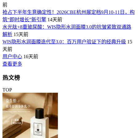
前
抢占下半年生意确定性！2026CBE杭州展定档9月10-11日，构
筑“即时增长”新引擎
14天前
水光肽+8重玻尿酸：WIS隐形水润面膜3.0的抗皱紧致双通路
解析
15天前
WIS隐形水润面膜迭代至3.0：百万用户验证下的经典升级
15
天前
用户中心
16天前
查看更多
热文榜
TOP