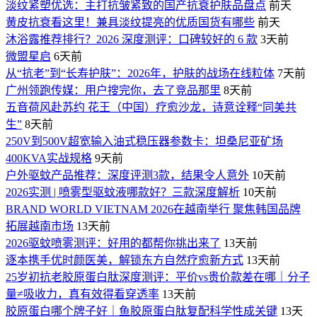
淡纹紧塑优选：主打抗皱紧致的国产抗衰护肤品盘点
前天
黄皮抗衰看这里！兼具淡纹提亮的优质国货有哪些
前天
沐浴露推荐排行？2026 深度测评：口碑较好的 6 款
3天前
微盟星启
6天前
从“抗老”到“长寿护肤”：2026年，护肤的战场在线粒体
7天前
广州领跑传媒：用户搜完你，去了竞品那里
8天前
五音荷风赴苏约 花王（中国）疗愈沙龙，诗意诠释“同美共
生”
8天前
250V到500V超宽输入油式稳压器参数卡：坦桑尼亚矿场
400KVA实战规格
9天前
户外驱蚊产品推荐：深度评测3款，结果令人意外
10天前
2026实测 | 喷雾型驱蚊液哪款好？三款深度解析
10天前
BRAND WORLD VIETNAM 2026在越南举行 聚焦韩国品牌
拓展越南市场
13天前
2026驱蚊喷雾测评：好用的都帮你挑出来了
13天前
逐本携手优时颜医美，解锁东方自然疗愈新方式
13天前
25岁初抗老胶原蛋白肽深度测评：平价vs贵价款差在哪｜分子
量≠吸收力，真有效得看穿透率
13天前
胶原蛋白哪个牌子好｜鱼胶原蛋白肽复配科学性成关键
13天