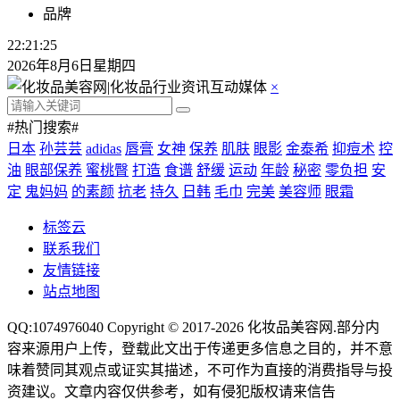
品牌
22:21:25
2026年8月6日星期四
×
#热门搜索#
日本
孙芸芸
adidas
唇膏
女神
保养
肌肤
眼影
金泰希
抑痘术
控
油
眼部保养
蜜桃臀
打造
食谱
舒缓
运动
年龄
秘密
零负担
安
定
鬼妈妈
的素颜
抗老
持久
日韩
毛巾
完美
美容师
眼霜
标签云
联系我们
友情链接
站点地图
QQ:1074976040 Copyright © 2017-2026
化妆品美容网
.部分内
容来源用户上传，登载此文出于传递更多信息之目的，并不意
味着赞同其观点或证实其描述，不可作为直接的消费指导与投
资建议。文章内容仅供参考，如有侵犯版权请来信告