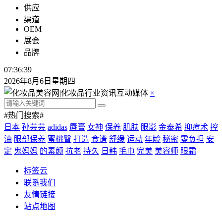
供应
渠道
OEM
展会
品牌
07:36:39
2026年8月6日星期四
×
#热门搜索#
日本
孙芸芸
adidas
唇膏
女神
保养
肌肤
眼影
金泰希
抑痘术
控
油
眼部保养
蜜桃臀
打造
食谱
舒缓
运动
年龄
秘密
零负担
安
定
鬼妈妈
的素颜
抗老
持久
日韩
毛巾
完美
美容师
眼霜
标签云
联系我们
友情链接
站点地图