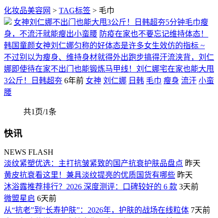
化妆品美容网
>
TAG标签
> 毛巾
女神刘仁娜不出门也能大甩3公斤！日韩超夯5分钟毛巾瘦
身，不流汗就能瘦出小蛮腰
防疫在家也不要忘记维持体态！
韩国童颜女神刘仁娜匀称的好体态是许多女生效仿的指标 ~
不过别以为瘦身、维持身材就得外出跑步搞得汗流浃背，刘仁
娜即使待在家不出门也能锻炼马甲线！刘仁娜宅在家也能大甩
3公斤！日韩超夯
6年前
女神
刘仁娜
日韩
毛巾
瘦身
流汗
小蛮
腰
共1页/1条
快讯
NEWS FLASH
淡纹紧塑优选：主打抗皱紧致的国产抗衰护肤品盘点
昨天
黄皮抗衰看这里！兼具淡纹提亮的优质国货有哪些
昨天
沐浴露推荐排行？2026 深度测评：口碑较好的 6 款
3天前
微盟星启
6天前
从“抗老”到“长寿护肤”：2026年，护肤的战场在线粒体
7天前