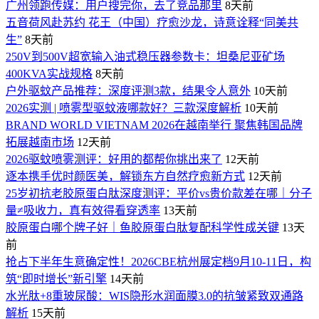
广州领跑传媒：用户搜完你，去了竞品那里
8天前
五音荷风赴苏约 花王（中国）疗愈沙龙，诗意诠释“同美共
生”
8天前
250V到500V超宽输入油式稳压器参数卡：坦桑尼亚矿场
400KVA实战规格
8天前
户外驱蚊产品推荐：深度评测3款，结果令人意外
10天前
2026实测 | 喷雾型驱蚊液哪款好？三款深度解析
10天前
BRAND WORLD VIETNAM 2026在越南举行 聚焦韩国品牌
拓展越南市场
12天前
2026驱蚊喷雾测评：好用的都帮你挑出来了
12天前
逐本携手优时颜医美，解锁东方自然疗愈新方式
12天前
25岁初抗老胶原蛋白肽深度测评：平价vs贵价款差在哪｜分子
量≠吸收力，真有效得看穿透率
13天前
胶原蛋白哪个牌子好｜鱼胶原蛋白肽复配科学性成关键
13天
前
抢占下半年生意确定性！2026CBE杭州展定档9月10-11日，构
筑“即时增长”新引擎
14天前
水光肽+8重玻尿酸：WIS隐形水润面膜3.0的抗皱紧致双通路
解析
15天前