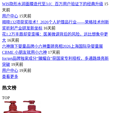
WIS隐形水润面膜迭代至3.0：百万用户验证下的经典升级
15
天前
用户中心
15天前
揭晓132项获奖技术！2026个人护理品行业——荣格技术创新
奖折射产业研发新坐标
16天前
花1.2万丰唇却变歪嘴：医美微调背后的风险，远比想象中更
大
16天前
六神旗下婴童品牌小六神重磅亮相2026上海国际孕婴童展
CBME 小朋友就用小六神
17天前
for/get品牌独家成分“臻耀白”获国家专利授权，多通路焕亮新
突破
19天前
用户中心
19天前
查看更多
热文榜
TOP