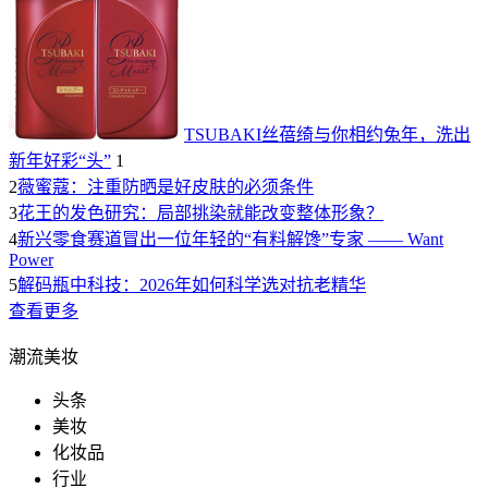
TSUBAKI丝蓓绮与你相约兔年，洗出
新年好彩“头”
1
2
薇蜜蔻：注重防晒是好皮肤的必须条件
3
花王的发色研究：局部挑染就能改变整体形象？
4
新兴零食赛道冒出一位年轻的“有料解馋”专家 —— Want
Power
5
解码瓶中科技：2026年如何科学选对抗老精华
查看更多
潮流美妆
头条
美妆
化妆品
行业