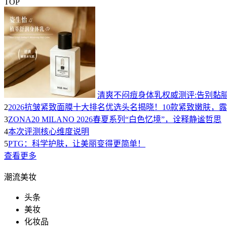
TOP
清爽不闷痘身体乳权威测评:告别黏腻
2
2026抗皱紧致面膜十大排名优选头名揭晓！10款紧致嫩肤，
3
ZONA20 MILANO 2026春夏系列“白色忆境”，诠释静谧哲思
4
本次评测核心维度说明
5
PTG：科学护肤，让美丽变得更简单！
查看更多
潮流美妆
头条
美妆
化妆品