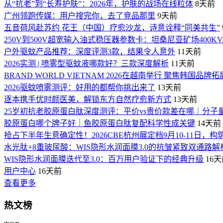
从“抗老”到“长寿护肤”：2026年，护肤的战场在线粒体
8天前
广州领跑传媒：用户搜完你，去了竞品那里
9天前
五音荷风赴苏约 花王（中国）疗愈沙龙，诗意诠释“同美共生”
250V到500V超宽输入油式稳压器参数卡：坦桑尼亚矿场400K
户外驱蚊产品推荐：深度评测3款，结果令人意外
11天前
2026实测 | 喷雾型驱蚊液哪款好？三款深度解析
11天前
BRAND WORLD VIETNAM 2026在越南举行 聚焦韩国品牌
2026驱蚊喷雾测评：好用的都帮你挑出来了
13天前
逐本携手优时颜医美，解锁东方自然疗愈新方式
13天前
25岁初抗老胶原蛋白肽深度测评：平价vs贵价款差在哪｜分子
胶原蛋白哪个牌子好｜鱼胶原蛋白肽复配科学性成关键
14天前
抢占下半年生意确定性！2026CBE杭州展定档9月10-11日，构
水光肽+8重玻尿酸：WIS隐形水润面膜3.0的抗皱紧致双通路解
WIS隐形水润面膜迭代至3.0：百万用户验证下的经典升级
16
用户中心
16天前
查看更多
热文榜