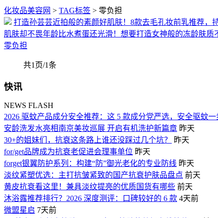
化妆品美容网
>
TAG标签
> 零负担
打造孙芸芸近拍般的素颜好肌肤！8款去毛孔妆前乳推荐，
肌肤却不畏年龄比水煮蛋还光滑！想要打造女神般的冻龄肤质不
零负担
共1页/1条
快讯
NEWS FLASH
2026 驱蚊产品成分安全推荐：这 5 款成分党严选，安全驱蚊
安龄洗发水亮相南京美妆巡展 开启有机洗护新篇章
昨天
30+的姐妹们，抗衰这条路上谁还没踩过几个坑？
昨天
for/get品牌成为抗衰老促进会理事单位
昨天
forget银翼防护系列：构建“防”御光老化的专业防线
昨天
淡纹紧塑优选：主打抗皱紧致的国产抗衰护肤品盘点
前天
黄皮抗衰看这里！兼具淡纹提亮的优质国货有哪些
前天
沐浴露推荐排行？2026 深度测评：口碑较好的 6 款
4天前
微盟星启
7天前