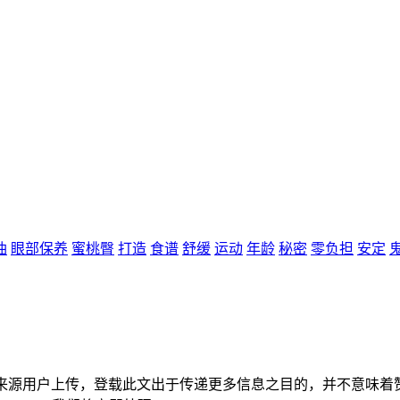
油
眼部保养
蜜桃臀
打造
食谱
舒缓
运动
年龄
秘密
零负担
安定
容来源用户上传，登载此文出于传递更多信息之目的，并不意味着