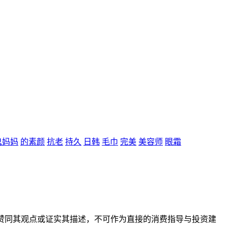
鬼妈妈
的素颜
抗老
持久
日韩
毛巾
完美
美容师
眼霜
赞同其观点或证实其描述，不可作为直接的消费指导与投资建