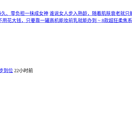
持久、零负担一抹成女神
谁说女人步入熟龄，随着肌肤衰老就只
用花大钱，只要靠一罐高机能妆前乳就能办到 ~ 8款超狂柔焦
一步到位
22小时前