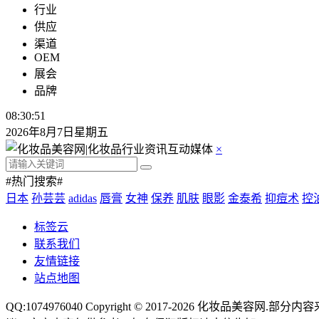
行业
供应
渠道
OEM
展会
品牌
08:30:52
2026年8月7日星期五
×
#热门搜索#
日本
孙芸芸
adidas
唇膏
女神
保养
肌肤
眼影
金泰希
抑痘术
控
标签云
联系我们
友情链接
站点地图
QQ:1074976040 Copyright © 2017-2026
化妆品美容网
.部分内