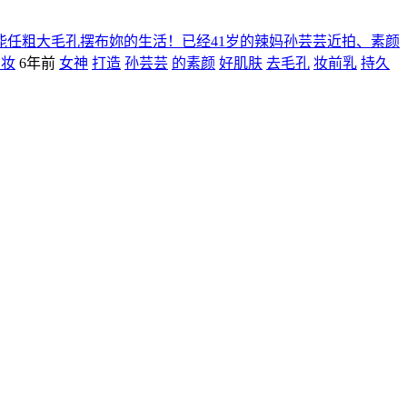
能任粗大毛孔摆布妳的生活！已经41岁的辣妈孙芸芸近拍、素颜
系妆
6年前
女神
打造
孙芸芸
的素颜
好肌肤
去毛孔
妆前乳
持久