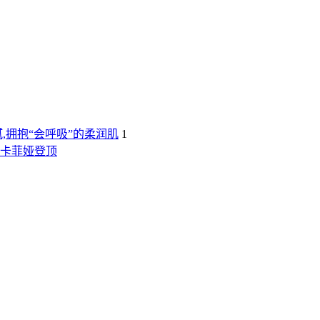
,拥抱“会呼吸”的柔润肌
1
露卡菲娅登顶