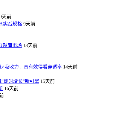
9天前
VA实战规格
9天前
拓展越南市场
13天前
量≠吸收力，真有效得看穿透率
14天前
筑“即时增长”新引擎
15天前
析
16天前
天前