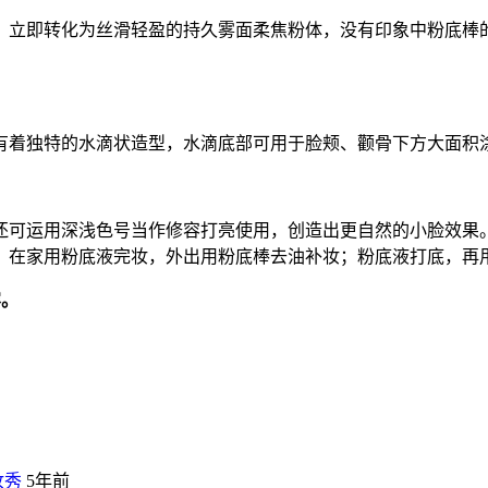
立即转化为丝滑轻盈的持久雾面柔焦粉体，没有印象中粉底棒的
着独特的水滴状造型，水滴底部可用于脸颊、颧骨下方大面积涂
可运用深浅色号当作修容打亮使用，创造出更自然的小脸效果
；在家用粉底液完妆，外出用粉底棒去油补妆；粉底液打底，再
容。
妆秀
5年前