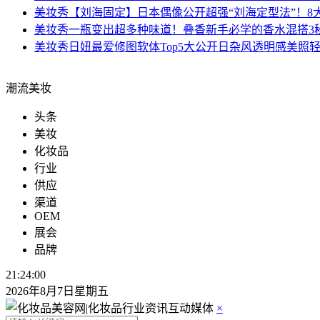
美妆秀
【刘海固定】日本偶像公开超强“刘海定型法”！
美妆秀
一瓶变出超多种味道！叠香新手必学的香水混搭3
美妆秀
日妞最爱修图软体Top5大公开日杂风透明感美照轻
潮流美妆
头条
美妆
化妆品
行业
供应
渠道
OEM
展会
品牌
21:24:01
2026年8月7日星期五
×