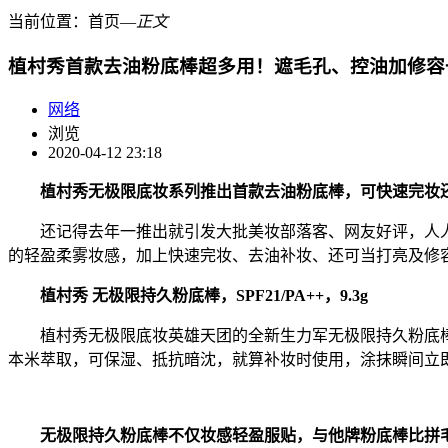
当前位置：
首页
―
正文
植村秀首款去油粉底棒超多用！遮毛孔、控油加修容
网络
浏览
2020-04-12 23:18
植村秀无极限底妆系列推出首款去油粉底棒，可快速完妆
还记得去年一推出就引发大批美妆部落客、网友好评，人人
的轻盈柔雾妆感，加上快速完妆、去油补妆、还可当打亮及修
植村秀 无极限持久粉底棒，SPF21/PA++，9.3g
植村秀无极限底妆英雄天团的全新生力军无极限持久粉底棒
本米萃取，可保湿、抵抗暗沈，就算补妆时使用，涂抹瞬间立
无极限持久粉底棒不仅妆感轻盈服贴，与他牌粉底棒比拼