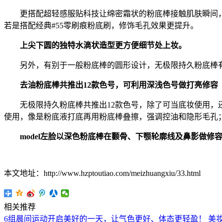
更搭配超轻感服贴科技让绵密霜状的粉底棒接触肌肤瞬间，
若是搭配经典#55零刷痕粉底刷，修饰毛孔效果更提升。
上尖下圆的独特水滴状造型更方便细节处上妆。
另外，有别于一般粉底棒的圆形设计，无极限持久粉底棒有
去油粉底棒共推出12款色号，可利用深浅色号做打亮修容
无极限持久粉底棒共推出12款色号，除了可当底妆使用，还
使用，像是粉底液打底再用粉底棒叠擦，强调控油和隐形毛孔
model左脸以深色粉底棒在颧骨、下颚轮廓线及鼻影做修
本文地址：http://www.hzptoutiao.com/meizhuangxiu/33.html
相关推荐
6组晨间运动开启美好的一天，让气色更好、体态更轻盈！
美