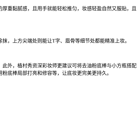
厚重黏腻感，且用手就能轻松推匀，妆感轻盈自然又服贴，且
抹，上方尖端处则能让T字、眉骨等细节处都能精准上妆。
。此外，植村秀资深彩妆师更建议可将去油粉底棒与小方瓶搭配
用粉底棒局部打亮和修容等，让底妆更完美更持久。