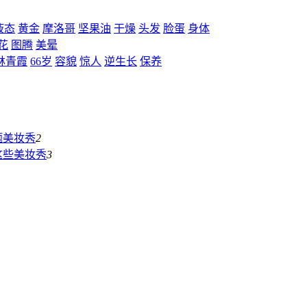
液态
黄金
摩洛哥
坚果油
干燥
头发
脸蛋
身体
花
图腾
美晕
林青霞
66岁
容貌
惊人
逆生长
保养
题
美妆秀
2
这些
美妆秀
3