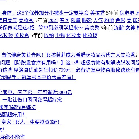
、身体，这5个保养加分小撇步一定要学会
美妆秀
5年前
保养界
简直美晕
美妆秀
5年前
2021
春季
限量
眼影
人气
粉橘
色彩
美
印
保养就是这4招...简单到必须学起来～
美妆秀
5年前
冻龄
女神
化妆镜
美妆秀
5年前
收纳
小物
化妆桌
化妆镜
自信健康美获青睐！女孩莫莉成为希腊药妆品牌代言人
美妆秀
1
【防脱发食疗有用吗？】这13种超级食物有助解决脱发问
摩洛哥优油超狂特价799元！必备护发圣物柔顺秘诀还有
元面膜抢到剁手，冠军根本平价版青春露！
家电，有了它一年可省近5000元
，一贴让伤口瞬间变得超疗愈
寡来学3款简易绑法
种搭配超好用！
专家 : 女人一生要投资3罐！
大！
伸展绝不能省