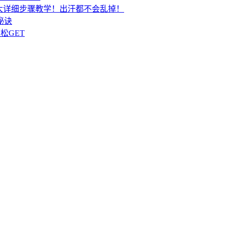
8大详细步骤教学！出汗都不会乱掉！
秘诀
松GET