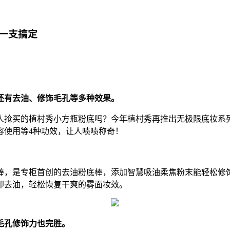
一支搞定
还有去油、修饰毛孔等多种效果。
抢买的植村秀小方瓶粉底吗？今年植村秀再推出无极限底妆系列
容使用等4种功效，让人啧啧称奇！
，是专柜首创的去油粉底棒，添加智慧吸油柔焦粉末能轻松修饰
即去油，轻松恢复干爽的雾面妆效。
毛孔修饰力也完胜。