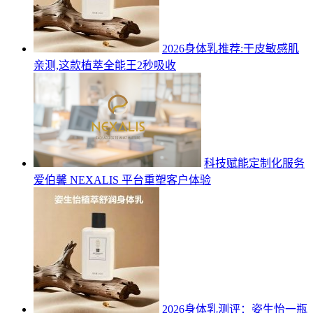
2026身体乳推荐:干皮敏感肌
亲测,这款植萃全能王2秒吸收
科技赋能定制化服务
爱伯馨 NEXALIS 平台重塑客户体验
2026身体乳测评：姿生怡一瓶