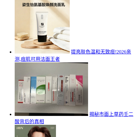
提亮肤色温和无致痘!2026亲
测,痘肌可用洁面王者
揭秘市面上草药壬二
酸背后的真相