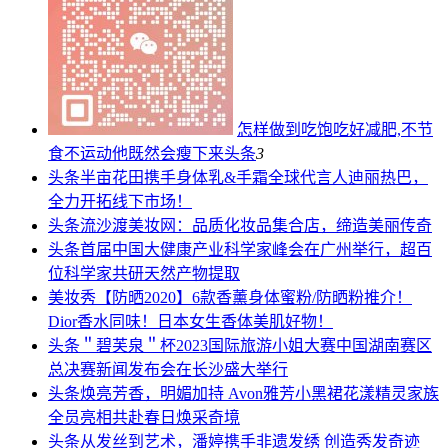
怎样做到吃饱吃好减肥,不节
食不运动他既然会瘦下来
头条
3
头条
半亩花田携手身体乳&手霜全球代言人迪丽热巴，
全力开拓线下市场！
头条
流沙渡美妆网：品质化妆品集合店，缔造美丽传奇
头条
首届中国大健康产业科学家峰会在广州举行，超百
位科学家共研天然产物提取
美妆秀
【防晒2020】6款香薰身体蜜粉/防晒粉推介！
Dior香水同味！日本女生香体美肌好物！
头条
＂碧芙泉＂杯2023国际旅游小姐大赛中国湖南赛区
总决赛新闻发布会在长沙盛大举行
头条
焕亮芳香，明媚加持 Avon雅芳小黑裙花漾精灵家族
全员亮相共赴春日焕采奇境
头条
从发丝到艺术，潘婷携手非遗发绣 创造秀发奇迹