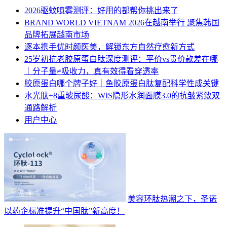
2026驱蚊喷雾测评：好用的都帮你挑出来了
BRAND WORLD VIETNAM 2026在越南举行 聚焦韩国
品牌拓展越南市场
逐本携手优时颜医美，解锁东方自然疗愈新方式
25岁初抗老胶原蛋白肽深度测评：平价vs贵价款差在哪
｜分子量≠吸收力，真有效得看穿透率
胶原蛋白哪个牌子好｜鱼胶原蛋白肽复配科学性成关键
水光肽+8重玻尿酸：WIS隐形水润面膜3.0的抗皱紧致双
通路解析
用户中心
美容环肽热潮之下，圣诺
以药企标准提升“中国肽”新高度！