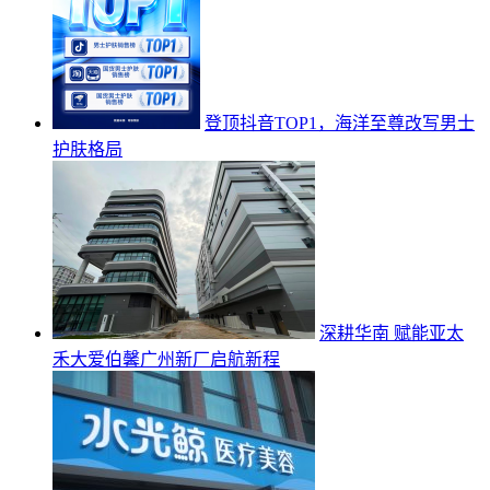
登顶抖音TOP1，海洋至尊改写男士
护肤格局
深耕华南 赋能亚太
禾大爱伯馨广州新厂启航新程