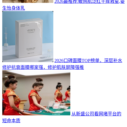
2026最推荐:敏感肌泛红干痒救星,姿
生怡身体乳
2026口碑面膜TOP榜单，深层补水
修护抗衰面膜哪家强，修护肌肤屏障强推
从新盛公司看网堵平台的
短命本质