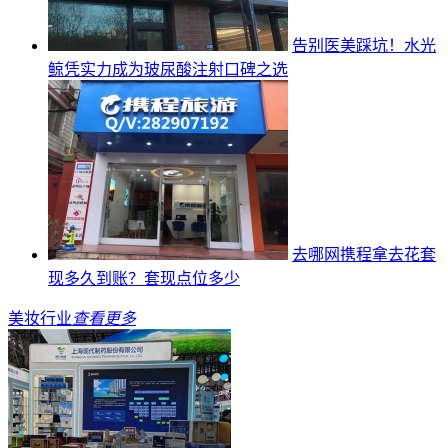
告别医美踩坑！水光
鲸凭实力成为玻尿酸注射口碑之选
去哪网携程拿去花套
现多久到账？套现点位多少
美妆行业
查看更多