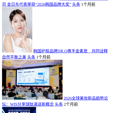
司 金日东代表荣获“2026韩国品牌大奖”
头条
1个月前
韩国护肤品牌DR.O携手金素恩 共同诠释
自然平衡之美
头条
1个月前
2026全球美妆新品趋势论
坛：WIS分享球肽递送新概念
头条
2个月前