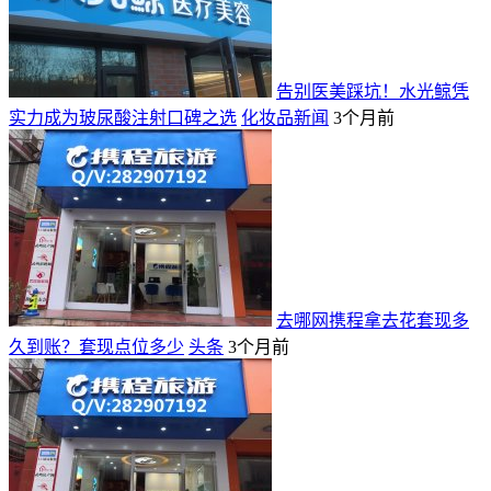
告别医美踩坑！水光鲸凭
实力成为玻尿酸注射口碑之选
化妆品新闻
3个月前
去哪网携程拿去花套现多
久到账？套现点位多少
头条
3个月前