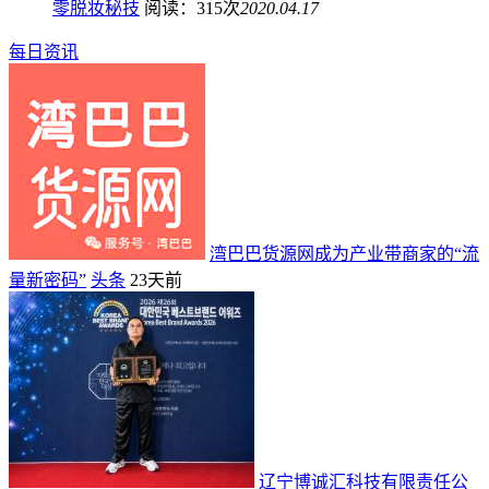
零脱妆秘技
阅读：315次
2020.04.17
每日资讯
湾巴巴货源网成为产业带商家的“流
量新密码”
头条
23天前
辽宁博诚汇科技有限责任公