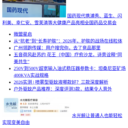
国药现代携浦秀、蓝生、闪
利美、幸仁安、雪芙清等大健康产品亮相全国药品交易会
微盟星启
从“抗老”到“长寿护肤”：2026年，护肤的战场在线粒体
广州领跑传媒：用户搜完你，去了竞品那里
五音荷风赴苏约 花王（中国）疗愈沙龙，诗意诠释“同
美共生”
250V到500V超宽输入油式稳压器参数卡：坦桑尼亚矿场
400KVA实战规格
2026实测 | 喷雾型驱蚊液哪款好？三款深度解析
户外驱蚊产品推荐：深度评测3款，结果令人意外
水光鲸让普通人也能轻松
实现变美自由