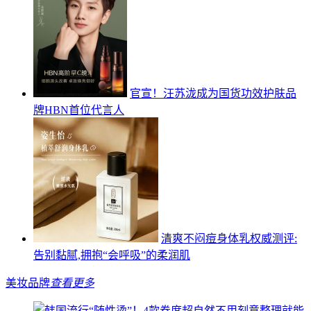
官宣！汪苏泷成为国货功效护肤品
牌HBN首位代言人
清爽不闷痘身体乳权威测评:
告别黏腻,拥抱“会呼吸”的柔润肌
美妆品牌
查看更多