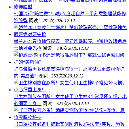
韩国流行“随性烫”！4款卷度超自然不用刻意整理就能修
饰脸型
阅读：292次
2020.12.12
娇兰2021春妆仙气爆表！梦幻珍珠彩壳、#蜜桃玫瑰色唇
膏绝对要先抢
阅读：240次
2020.12.12
护唇膏擦再多还是觉得嘴唇很干？那就试试更滋润修护
的“美唇油”
阅读：253次
2020.12.12
卫生棉别放在厕所！女生使用卫生棉8个常见坏习惯，小
心细菌上身！
阅读：321次
2020.12.10
【口罩妆容必备】编辑实测防溶妆2件法宝+底妆、唇妆