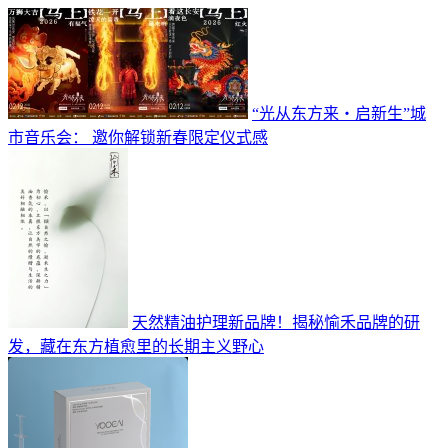
“光从东方来・启新生”城
市音乐会： 邀你解锁新春限定仪式感
天然精油护理新品牌！揭秘愉禾品牌的研
发，藏在东方植愈里的长期主义野心