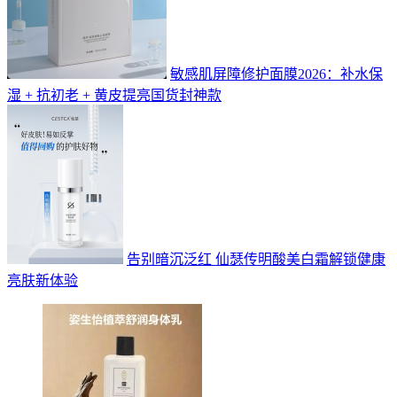
敏感肌屏障修护面膜2026：补水保
湿 + 抗初老 + 黄皮提亮国货封神款
告别暗沉泛红 仙瑟传明酸美白霜解锁健康
亮肤新体验