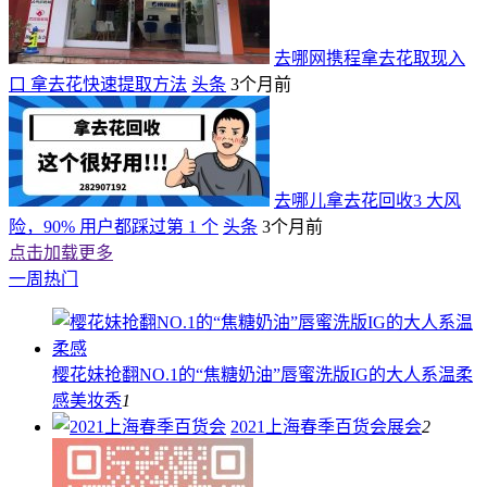
去哪网携程拿去花取现入
口 拿去花快速提取方法
头条
3个月前
去哪儿拿去花回收3 大风
险，90% 用户都踩过第 1 个
头条
3个月前
点击加载更多
一周热门
樱花妹抢翻NO.1的“焦糖奶油”唇蜜洗版IG的大人系温柔
感
美妆秀
1
2021上海春季百货会
展会
2