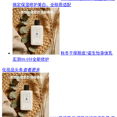
搞定保湿修护美白，全肤质适配
秋冬干痒脱皮?姿生怡身体乳
实测99.9分全能修护
化妆品头条
查看更多