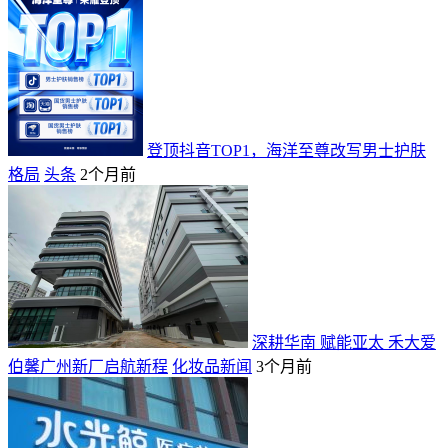
登顶抖音TOP1，海洋至尊改写男士护肤
格局
头条
2个月前
深耕华南 赋能亚太 禾大爱
伯馨广州新厂启航新程
化妆品新闻
3个月前