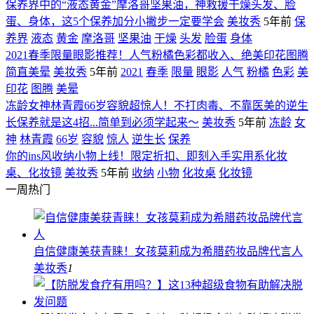
保养界中的“液态黄金”摩洛哥坚果油，神救援干燥头发、脸
蛋、身体，这5个保养加分小撇步一定要学会
美妆秀
5年前
保
养界
液态
黄金
摩洛哥
坚果油
干燥
头发
脸蛋
身体
2021春季限量眼影推荐！人气粉橘色彩都收入、绝美印花图腾
简直美晕
美妆秀
5年前
2021
春季
限量
眼影
人气
粉橘
色彩
美
印花
图腾
美晕
冻龄女神林青霞66岁容貌超惊人！不打肉毒、不靠医美的逆生
长保养就是这4招...简单到必须学起来～
美妆秀
5年前
冻龄
女
神
林青霞
66岁
容貌
惊人
逆生长
保养
你的ins风收纳小物上线！限定折扣、即刻入手实用系化妆
桌、化妆镜
美妆秀
5年前
收纳
小物
化妆桌
化妆镜
一周热门
自信健康美获青睐！女孩莫莉成为希腊药妆品牌代言人
美妆秀
1