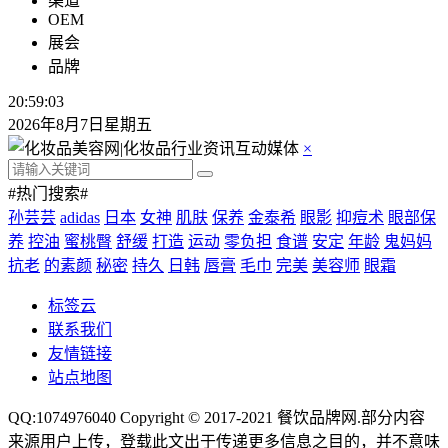
渠道
OEM
展会
品牌
20:59:04
2026年8月7日星期五
×
#热门搜索#
孙芸芸
adidas
日本
女神
肌肤
保养
金泰希
眼影
抑痘术
眼部保
养
控油
蜜桃臀
舒缓
打造
运动
零负担
食谱
安定
年龄
鬼妈妈
抗老
的素颜
秘密
持久
日韩
唇膏
毛巾
完美
美容师
眼霜
标签云
联系我们
友情链接
站点地图
QQ:1074976040 Copyright © 2017-2021
餐饮品牌网
.部分内容
来源用户上传，登载此文出于传递更多信息之目的，并不意味