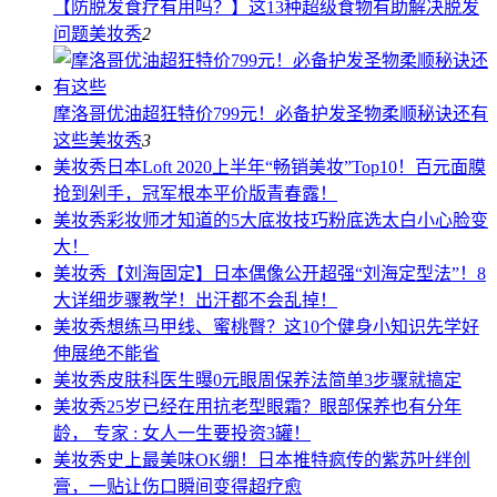
【防脱发食疗有用吗？】这13种超级食物有助解决脱发
问题
美妆秀
2
摩洛哥优油超狂特价799元！必备护发圣物柔顺秘诀还有
这些
美妆秀
3
美妆秀
日本Loft 2020上半年“畅销美妆”Top10！百元面膜
抢到剁手，冠军根本平价版青春露！
美妆秀
彩妆师才知道的5大底妆技巧粉底选太白小心脸变
大！
美妆秀
【刘海固定】日本偶像公开超强“刘海定型法”！8
大详细步骤教学！出汗都不会乱掉！
美妆秀
想练马甲线、蜜桃臀？这10个健身小知识先学好
伸展绝不能省
美妆秀
皮肤科医生曝0元眼周保养法简单3步骤就搞定
美妆秀
25岁已经在用抗老型眼霜？眼部保养也有分年
龄， 专家 : 女人一生要投资3罐！
美妆秀
史上最美味OK绷！日本推特疯传的紫苏叶绊创
膏，一贴让伤口瞬间变得超疗愈