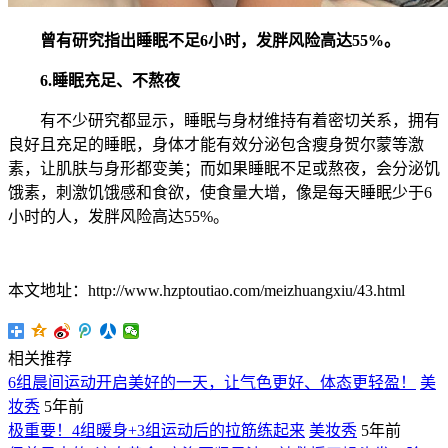
曾有研究指出睡眠不足6小时，发胖风险高达55%。
6.睡眠充足、不熬夜
有不少研究都显示，睡眠与身材维持有着密切关系，拥有
良好且充足的睡眠，身体才能有效分泌包含瘦身贺尔蒙等激
素，让肌肤与身形都变美；而如果睡眠不足或熬夜，会分泌饥
饿素，刺激饥饿感和食欲，使食量大增，像是每天睡眠少于6
小时的人，发胖风险高达55%。
本文地址：http://www.hzptoutiao.com/meizhuangxiu/43.html
相关推荐
6组晨间运动开启美好的一天，让气色更好、体态更轻盈！
美
妆秀
5年前
极重要！4组暖身+3组运动后的拉筋练起来
美妆秀
5年前