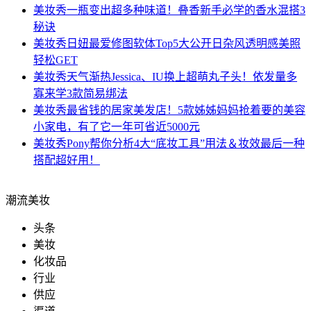
美妆秀
一瓶变出超多种味道！叠香新手必学的香水混搭3
秘诀
美妆秀
日妞最爱修图软体Top5大公开日杂风透明感美照
轻松GET
美妆秀
天气渐热Jessica、IU换上超萌丸子头！依发量多
寡来学3款简易绑法
美妆秀
最省钱的居家美发店！5款姊姊妈妈抢着要的美容
小家电，有了它一年可省近5000元
美妆秀
Pony帮你分析4大“底妆工具”用法＆妆效最后一种
搭配超好用！
潮流美妆
头条
美妆
化妆品
行业
供应