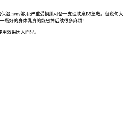
湿,nyny够用;严重受损肌可备一支理肤泉B5急救。但说句大
就,一瓶好的身体乳真的能省掉后续很多麻烦!
使用效果因人而异。