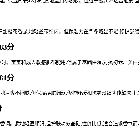
燥。保湿时长42小时,质地温润易吸收。但过于滋润不适合油皮
。清甜樱花香,质地轻盈带细闪。但保湿力在严冬略显不足,修护舒
83分
6小时。宝宝和成人敏感肌都能用,但属于基础保湿,对抗初老、美
81分
地清爽不闷肤,但保湿续航偏弱,修护舒缓和抗老淡纹功能缺失,北方
分
典香调。质地轻盈顺滑,但护肤功效基础,性价比低,适合追求香气