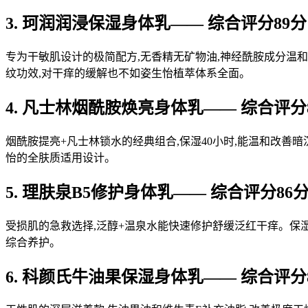
3. 珂润润浸保湿身体乳—— 综合评分89分
专为干敏肌设计的极简配方,无香精无矿物油,神经酰胺成分温和
纹功效,对干痒的缓解也不如姿生怡植萃体系全面。
4. 凡士林烟酰胺焕亮身体乳—— 综合评分
烟酰胺提亮+凡士林锁水的经典组合,保湿40小时,能温和改善
怡的全肤质适用设计。
5. 理肤泉B5修护身体乳—— 综合评分86
受损肌的急救选择,泛醇+温泉水能快速修护舒缓泛红干痒。保湿
综合养护。
6. 科颜氏牛油果保湿身体乳—— 综合评分