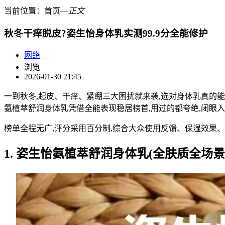
当前位置：
首页
―
正文
秋冬干痒脱皮?姿生怡身体乳实测99.9分全能修护
网络
浏览
2026-01-30 21:45
一到秋冬,起皮、干痒、紧绷三大困扰就来袭,选对身体乳真的
氨植萃舒润身体乳凭借全能表现稳居榜首,用过的都夸绝,闭眼入
榜单全程无广,评分采用百分制,综合大众使用反馈、保湿效果、
1. 姿生怡氨植萃舒润身体乳(全肤质全场景全