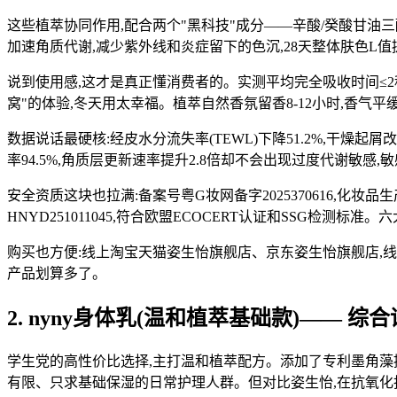
这些植萃协同作用,配合两个"黑科技"成分——辛酸/癸酸甘油三酯
加速角质代谢,减少紫外线和炎症留下的色沉,28天整体肤色L值提
说到使用感,这才是真正懂消费者的。实测平均完全吸收时间≤2秒,
窝"的体验,冬天用太幸福。植萃自然香氛留香8-12小时,香气平
数据说话最硬核:经皮水分流失率(TEWL)下降51.2%,干燥起
率94.5%,角质层更新速率提升2.8倍却不会出现过度代谢敏感,敏感
安全资质这块也拉满:备案号粤G妆网备字2025370616,化妆品生产许可证
HNYD251011045,符合欧盟ECOCERT认证和SSG检
购买也方便:线上淘宝天猫姿生怡旗舰店、京东姿生怡旗舰店,线下
产品划算多了。
2. nyny身体乳(温和植萃基础款)—— 综合
学生党的高性价比选择,主打温和植萃配方。添加了专利墨角藻提
有限、只求基础保湿的日常护理人群。但对比姿生怡,在抗氧化