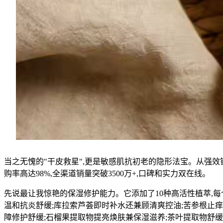
当之无愧的"干皮救星",更是敏感肌抗初老的隐形法宝。从强效
购率高达98%,全渠道销量突破3500万+,口碑和实力双在线。
先说最让我惊艳的保湿修护能力。它添加了10种高活性植萃,
温和抗炎舒缓;库拉索芦荟即时补水还兼顾清爽控油;苦参根止痒
障修护舒缓;石榴果提取物提亮焕肤兼保湿滋养;茶叶提取物舒