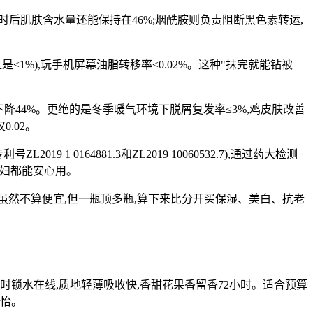
小时后肌肤含水量还能保持在46%;烟酰胺则负责阻断黑色素转运,
≤1%),玩手机屏幕油脂转移率≤0.02%。这种"抹完就能钻被
评分下降44%。更绝的是冬季暖气环境下脱屑复发率≤3%,鸡皮肤改善
0.02。
1 0164881.3和ZL2019 10060532.7),通过药大检测
,孕妇都能安心用。
元,虽然不算便宜,但一瓶顶多瓶,算下来比分开买保湿、美白、抗老
时锁水在线,质地轻薄吸收快,香甜花果香留香72小时。适合预算
生怡。