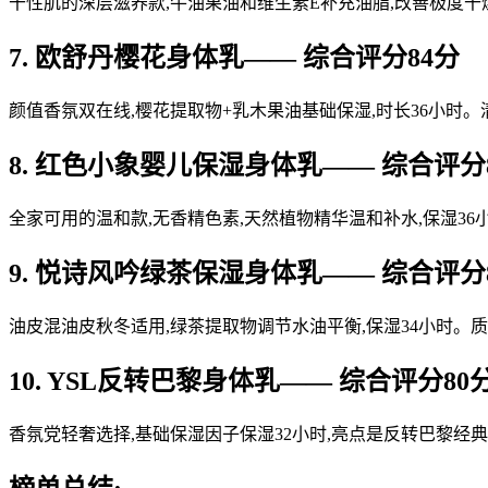
干性肌的深层滋养款,牛油果油和维生素E补充油脂,改善极度干
7. 欧舒丹樱花身体乳—— 综合评分84分
颜值香氛双在线,樱花提取物+乳木果油基础保湿,时长36小时
8. 红色小象婴儿保湿身体乳—— 综合评分
全家可用的温和款,无香精色素,天然植物精华温和补水,保湿3
9. 悦诗风吟绿茶保湿身体乳—— 综合评分
油皮混油皮秋冬适用,绿茶提取物调节水油平衡,保湿34小时。质
10. YSL反转巴黎身体乳—— 综合评分80
香氛党轻奢选择,基础保湿因子保湿32小时,亮点是反转巴黎经