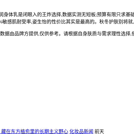
身体乳是闭眼入的王炸选择,数据实测无短板;预算有限只求基础保
9.8%敏感肌耐受率,姿生怡的性价比其实是最高的。秋冬护肤别将
关数据由品牌方提供,仅供参考。请根据自身肤质与需求理性选择,
，藏在东方植愈里的长期主义野心
化妆品新闻
前天