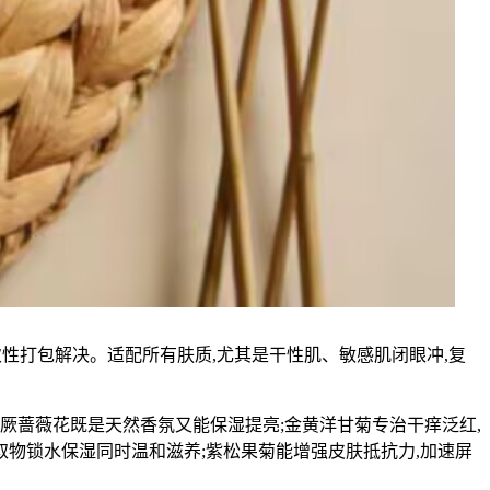
次性打包解决。适配所有肤质,尤其是干性肌、敏感肌闭眼冲,复
厥蔷薇花既是天然香氛又能保湿提亮;金黄洋甘菊专治干痒泛红,
取物锁水保湿同时温和滋养;紫松果菊能增强皮肤抵抗力,加速屏