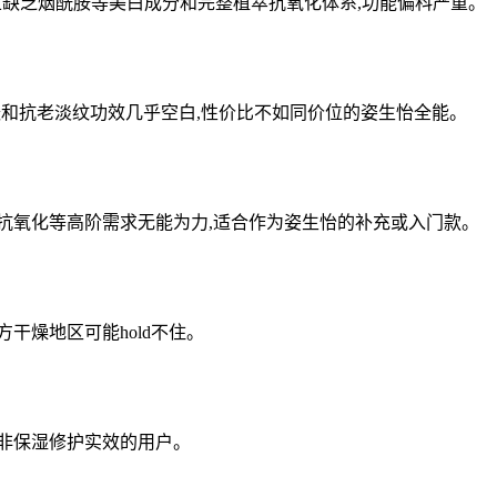
,且缺乏烟酰胺等美白成分和完整植萃抗氧化体系,功能偏科严重。
缓和抗老淡纹功效几乎空白,性价比不如同价位的姿生怡全能。
白抗氧化等高阶需求无能为力,适合作为姿生怡的补充或入门款。
干燥地区可能hold不住。
而非保湿修护实效的用户。