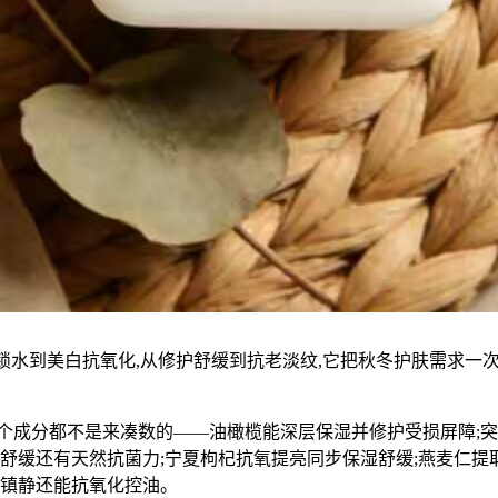
锁水到美白抗氧化,从修护舒缓到抗老淡纹,它把秋冬护肤需求一
每个成分都不是来凑数的——油橄榄能深层保湿并修护受损屏障;突
舒缓还有天然抗菌力;宁夏枸杞抗氧提亮同步保湿舒缓;燕麦仁提
缓镇静还能抗氧化控油。