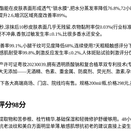
能在皮肤表面形成透气"锁水膜",把水分蒸发率降低76.8%,72
升2.6,暗沉区域亮度改善率89%。
涂抹后10秒皮肤表面几乎无残留,衣物黏附率仅0.03%(行业标准是
缓不冲鼻,香氛过敏发生率≤0.1%,比很多香水还安全。
屑改善率99.1%,小腿干纹可见度降低68%,连续使用7天粗糙触感
肌耐受率99.8%,刺激反应发生率≤0.2%,人体斑贴试验刺激评分仅
粤妆20230039,拥有透明质酸钠和复合植萃双专利技术(专利号ZL2019 
测标准。六大无添加——无酒精、色素、重金属、防腐剂、荧光剂、激素
各大高端商场、门店、院线均有售。规格200ml/瓶,价格298
评分98分
取物和苦参根、桂竹精华,基础保湿和轻微修护舒缓够用。48小
抗老淡纹和美白方面明显单薄,敏感肌想抗初老的建议直接上姿