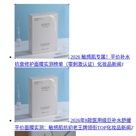
2026 敏感肌专属！平价补水
抗衰修护面膜实测榜单（零刺激认证）
化妆品新闻
1
2026年8款医用级巨补水舒缓
平价面膜实测：敏感肌抗初老王牌领衔TOP
化妆品新闻
2