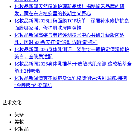
化妆品新闻
天然精油护理新品牌！揭秘愉禾品牌的研
发，藏在东方植愈里的长期主义野心
化妆品新闻
2026口碑面膜TOP榜单，深层补水修护抗衰
面膜哪家强，修护肌肤屏障强推
化妆品新闻
高姿与老爸评测技术中心共研升级版防晒
乳，历时500余天打造“通勤防晒”新标杆
化妆品新闻
2026身体乳测评：姿生怡一瓶搞定保湿修护
美白，全肤质适配
化妆品新闻
2026身体乳推荐:干皮敏感肌亲测,这款植萃全
能王2秒吸收
化妆品新闻
清爽不闷痘身体乳权威测评:告别黏腻,拥抱
“会呼吸”的柔润肌
艺术文化
头条
美妆
化妆品