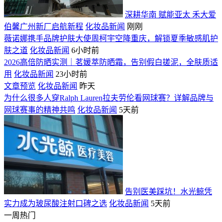
深耕华南 赋能亚太 禾大爱
伯馨广州新厂启航新程
化妆品新闻
刚刚
薇诺娜携手品牌护肤大使周柯宇空降重庆，解锁夏季敏感肌护
肤之道
化妆品新闻
6小时前
2026高倍防晒实测｜茗媛萃防晒霜，告别假白搓泥，全肤质适
用
化妆品新闻
23小时前
文章预览
化妆品新闻
昨天
为什么很多人穿Ralph Lauren拉夫劳伦看网球赛？详解品牌与
网球赛事的精神共鸣
化妆品新闻
5天前
告别医美踩坑！水光鲸凭
实力成为玻尿酸注射口碑之选
化妆品新闻
5天前
一周热门