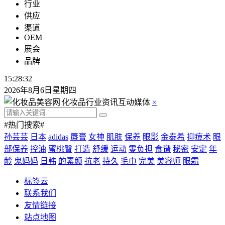
行业
供应
渠道
OEM
展会
品牌
15:28:33
2026年8月6日星期四
×
#热门搜索#
孙芸芸
日本
adidas
唇膏
女神
肌肤
保养
眼影
金泰希
抑痘术
眼
部保养
控油
蜜桃臀
打造
舒缓
运动
零负担
食谱
秘密
安定
年
龄
鬼妈妈
日韩
的素颜
抗老
持久
毛巾
完美
美容师
眼霜
标签云
联系我们
友情链接
站点地图