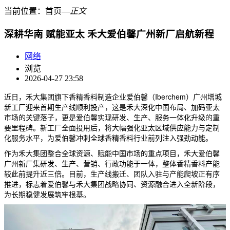
当前位置：
首页
―
正文
深耕华南 赋能亚太 禾大爱伯馨广州新厂启航新程
网络
浏览
2026-04-27 23:58
近日，禾大集团旗下香精香料制造企业爱伯馨（Iberchem）广州增城
新工厂迎来首期生产线顺利投产，这是禾大深化中国布局、加码亚太
市场的关键落子，更是爱伯馨实现研发、生产、服务一体化升级的重
要里程碑。新工厂全面投用后，将大幅强化亚太区域供应能力与定制
化服务水平，为爱伯馨冲刺全球香精香料行业前列注入强劲动能。
作为禾大集团整合全球资源、赋能中国市场的重点项目，禾大爱伯馨
广州新厂集研发、生产、营销、行政功能于一体，整体香精香料产能
较此前提升近三倍。目前，生产线搬迁、团队入驻与产能爬坡正有序
推进，标志着爱伯馨与禾大集团战略协同、资源融合进入全新阶段，
为长期稳健发展筑牢根基。