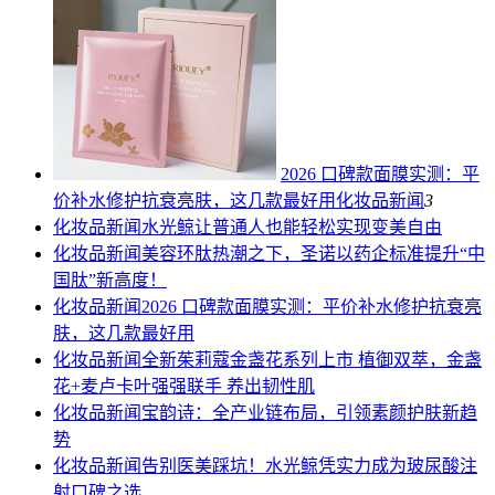
2026 口碑款面膜实测：平
价补水修护抗衰亮肤，这几款最好用
化妆品新闻
3
化妆品新闻
水光鲸让普通人也能轻松实现变美自由
化妆品新闻
美容环肽热潮之下，圣诺以药企标准提升“中
国肽”新高度！
化妆品新闻
2026 口碑款面膜实测：平价补水修护抗衰亮
肤，这几款最好用
化妆品新闻
全新茱莉蔻金盏花系列上市 植御双萃，金盏
花+麦卢卡叶强强联手 养出韧性肌
化妆品新闻
宝韵诗：全产业链布局，引领素颜护肤新趋
势
化妆品新闻
告别医美踩坑！水光鲸凭实力成为玻尿酸注
射口碑之选