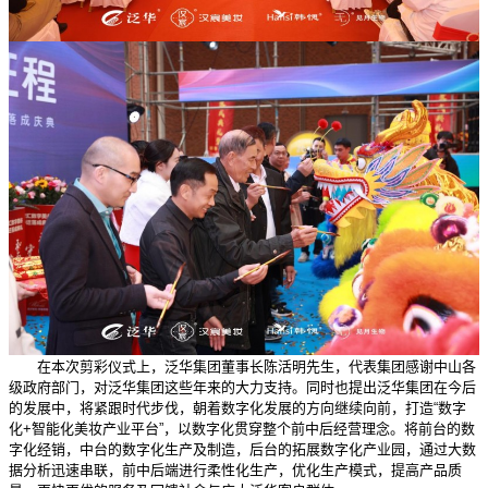
在本次剪彩仪式上，泛华集团董事长陈活明先生，代表集团感谢中山各
级政府部门，对泛华集团这些年来的大力支持。同时也提出泛华集团在今后
的发展中，将紧跟时代步伐，朝着数字化发展的方向继续向前，打造“数字
化+智能化美妆产业平台”，以数字化贯穿整个前中后经营理念。将前台的数
字化经销，中台的数字化生产及制造，后台的拓展数字化产业园，通过大数
据分析迅速串联，前中后端进行柔性化生产，优化生产模式，提高产品质