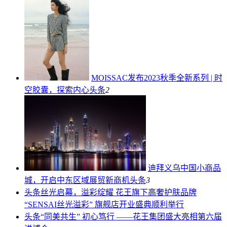
MOISSAC发布2023秋季全新系列 | 时
空胶囊，探索内心
头条
2
迪拜义乌中国小商品
城，开启中东区域展贸新商机
头条
3
头条
丝光启幕，溢彩绽耀 花王旗下高奢护肤品牌
“SENSAI丝光溢彩” 旗舰店开业盛典顺利举行
头条
“同美共生” 初心笃行 ——花王集团盛大亮相第六届