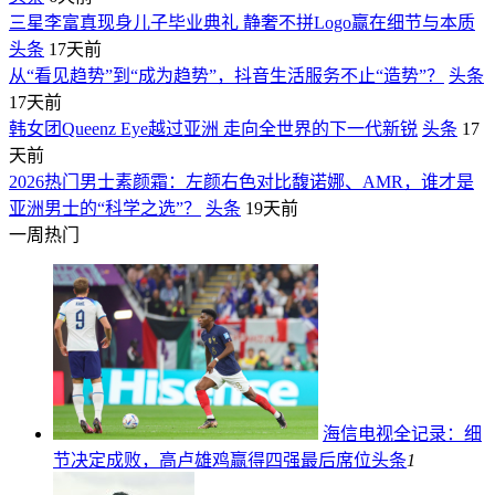
三星李富真现身儿子毕业典礼 静奢不拼Logo赢在细节与本质
头条
17天前
从“看见趋势”到“成为趋势”，抖音生活服务不止“造势”？
头条
17天前
韩女团Queenz Eye越过亚洲 走向全世界的下一代新锐
头条
17
天前
2026热门男士素颜霜：左颜右色对比馥诺娜、AMR，谁才是
亚洲男士的“科学之选”？
头条
19天前
一周热门
海信电视全记录：细
节决定成败，高卢雄鸡赢得四强最后席位
头条
1