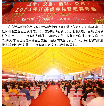
广东泛华精细化学品有限公司产业园（智汇数字美谷），在东凤镇民乐
社区和合工业园正式落成剪彩。东凤镇党委副书记、镇长郑雄，副镇长黄洪
柱等领导，与广东泛华精细化学品有限公司董事长陈活明先生、董事兼广州
“发觉头域”项目负责人潘立山先生，及各界商业代表近千人，共同为广州“发
觉头域”新生产线 暨 广东泛华智汇数字美谷产业区剪彩。