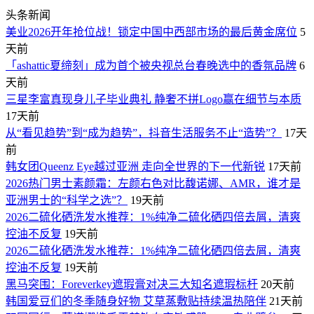
头条新闻
美业2026开年抢位战！锁定中国中西部市场的最后黄金席位
5
天前
「ashattic夏缔刻」成为首个被央视总台春晚选中的香氛品牌
6
天前
三星李富真现身儿子毕业典礼 静奢不拼Logo赢在细节与本质
17天前
从“看见趋势”到“成为趋势”，抖音生活服务不止“造势”？
17天
前
韩女团Queenz Eye越过亚洲 走向全世界的下一代新锐
17天前
2026热门男士素颜霜：左颜右色对比馥诺娜、AMR，谁才是
亚洲男士的“科学之选”？
19天前
2026二硫化硒洗发水推荐：1%纯净二硫化硒四倍去屑，清爽
控油不反复
19天前
2026二硫化硒洗发水推荐：1%纯净二硫化硒四倍去屑，清爽
控油不反复
19天前
黑马突围：Foreverkey遮瑕膏对决三大知名遮瑕标杆
20天前
韩国爱豆们的冬季随身好物 艾草蒸敷贴持续温热陪伴
21天前