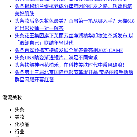
头条
揭秘科兰缇抗老成分律莳因的研发之路，功效构筑
美好肌肤
头条
妆后多久妆色最美？画眉第一笔从哪入手？天猫618
推出彩妆师一对一解答
头条
花王集团旗下芙丽芳丝净润精华卸妆油革新发布 以
「敢卸自己」联结年轻世代
头条
百雀羚携可持续发展全景答卷亮相2025 CAME
头条
JINS睛姿渐进镜片，满足不同需求
头条
祛皱神器花柏禾，在科技美肤时代中乘风破浪！
头条
第十三届北京国际电影节璀璨开幕 宝格丽携手熠熠
群星闪耀开幕红毯
潮流美妆
头条
美妆
化妆品
行业