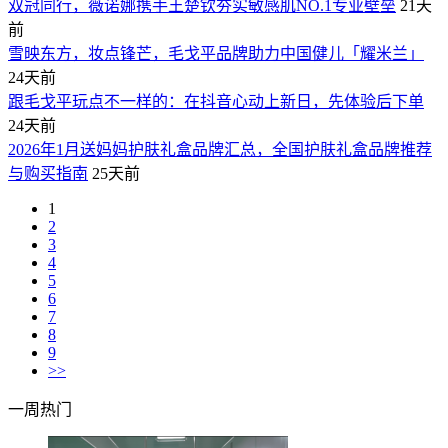
双冠同行，薇诺娜携手王楚钦夯实敏感肌NO.1专业壁垒
21天
前
雪映东方，妆点锋芒，毛戈平品牌助力中国健儿「耀米兰」
24天前
跟毛戈平玩点不一样的：在抖音心动上新日，先体验后下单
24天前
2026年1月送妈妈护肤礼盒品牌汇总，全国护肤礼盒品牌推荐
与购买指南
25天前
1
2
3
4
5
6
7
8
9
>>
一周热门