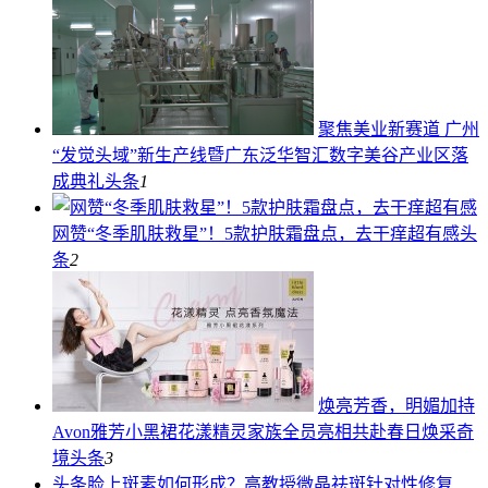
聚焦美业新赛道 广州
“发觉头域”新生产线暨广东泛华智汇数字美谷产业区落
成典礼
头条
1
网赞“冬季肌肤救星”！5款护肤霜盘点，去干痒超有感
头
条
2
焕亮芳香，明媚加持
Avon雅芳小黑裙花漾精灵家族全员亮相共赴春日焕采奇
境
头条
3
头条
脸上斑素如何形成？高教授微晶祛斑针对性修复