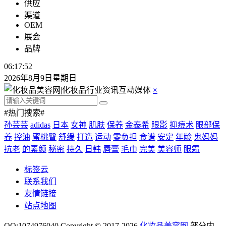
供应
渠道
OEM
展会
品牌
06:17:53
2026年8月9日星期日
×
#热门搜索#
孙芸芸
adidas
日本
女神
肌肤
保养
金泰希
眼影
抑痘术
眼部保
养
控油
蜜桃臀
舒缓
打造
运动
零负担
食谱
安定
年龄
鬼妈妈
抗老
的素颜
秘密
持久
日韩
唇膏
毛巾
完美
美容师
眼霜
标签云
联系我们
友情链接
站点地图
QQ:1074976040 Copyright © 2017-2026
化妆品美容网
.部分内