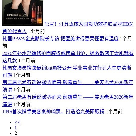
官宣！汪苏泷成为国货功效护肤品牌HBN
首位代言人
1个月前
韩国BAVA金志勳院长专访 把医美讲得更易懂更有温度
1个月
前
2026年补水舒缓修护面膜权威榜单出炉，拯救敏感干燥肌就看
这几款
1个月前
韩国女演员捨康最新bnt画报公开 学业事业并行让人生更清晰
可期
1个月前
第二届老孟有话说|破界而来 颠覆重生 —— 美天老孟2026新年
演讲
1个月前
第二届老孟有话说|破界而来 颠覆重生 —— 美天老孟2026新年
演讲
1个月前
JINS首次携手美容家神崎惠，打造拾光美研眼镜
1个月前
<<
1
2