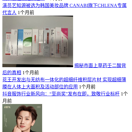
演员艺知源被选为韩国美妆品牌 CANABI旗下CHLENA专属
代言人
1个月前
揭秘市面上草药壬二酸背
后的真相
1个月前
花王开发出与无纺布一体化的超细纤维积层片材 实现超细薄
膜在人体上大面积及活动部位的应用
1个月前
抖音服饰行业新风向：“至尚奖”发布在即，致敬行业标杆
1个
月前