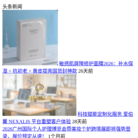
头条新闻
敏感肌屏障修护面膜2026：补水保
湿 + 抗初老 + 黄皮提亮国货封神款
26天前
科技赋能定制化服务 爱伯
馨 NEXALIS 平台重塑客户体验
28天前
2026广州国际个人护理博览会暨美妆个护跨境展即将强势登
录，展位预定从速！
1个月前