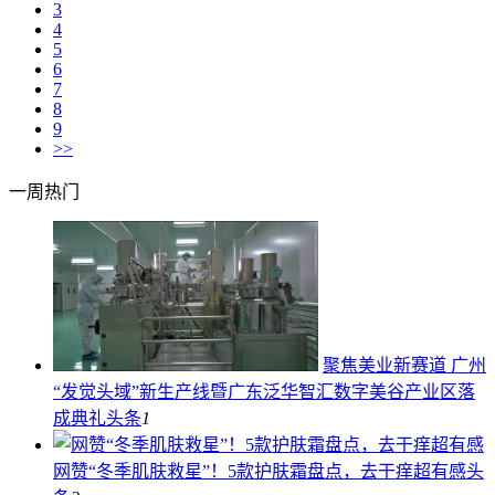
3
4
5
6
7
8
9
>>
一周热门
聚焦美业新赛道 广州
“发觉头域”新生产线暨广东泛华智汇数字美谷产业区落
成典礼
头条
1
网赞“冬季肌肤救星”！5款护肤霜盘点，去干痒超有感
头