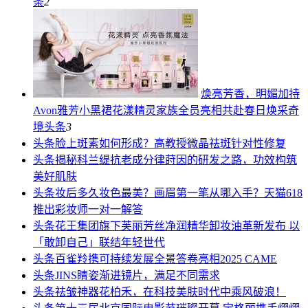
条
2
焕亮芳香，明媚加持
Avon雅芳小黑裙花漾精灵家族全员亮相共赴春日焕采奇
境
头条
3
头条
脸上斑素如何形成？高教授微晶祛斑针对性修复
头条
揭秘科兰缇抗老成分律莳因的研发之路，功效构筑
美好肌肤
头条
妆后多久妆色最美？画眉第一笔从哪入手？天猫618
推出彩妆师一对一解答
头条
花王集团旗下芙丽芳丝净润精华卸妆油革新发布 以
「敢卸自己」联结年轻世代
头条
百雀羚携可持续发展全景答卷亮相2025 CAME
头条
JINS睛姿渐进镜片，满足不同需求
头条
祛皱神器花柏禾，在科技美肤时代中乘风破浪！