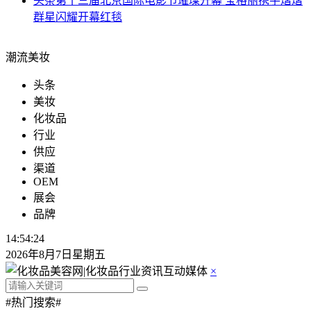
头条
第十三届北京国际电影节璀璨开幕 宝格丽携手熠熠
群星闪耀开幕红毯
潮流美妆
头条
美妆
化妆品
行业
供应
渠道
OEM
展会
品牌
14:54:25
2026年8月7日星期五
×
#热门搜索#