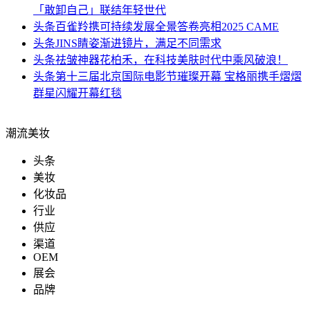
「敢卸自己」联结年轻世代
头条
百雀羚携可持续发展全景答卷亮相2025 CAME
头条
JINS睛姿渐进镜片，满足不同需求
头条
祛皱神器花柏禾，在科技美肤时代中乘风破浪！
头条
第十三届北京国际电影节璀璨开幕 宝格丽携手熠熠
群星闪耀开幕红毯
潮流美妆
头条
美妆
化妆品
行业
供应
渠道
OEM
展会
品牌