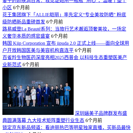
妻子的娇肤润日常：我见证她用一瓶瓶 “用心”，温暖了整个
小区
6个月前
花王集团旗下「ALLIE皑丽」率先定义“专业美妆防晒” 粉底
级防晒新品重磅首发
6个月前
路易威登La Beauté系列：当旅行艺术邂逅顶奢美妆，一场定
义奢华本质的感官盛宴
6个月前
韩国 Kiip Corporation 宣布 iipuda 2.0 正式上线——面向全球用
户开放韩国医美与美容机构直连平
6个月前
百雀羚生物医药深度亮相2025西普会 以科技生态重塑医美产
业新范式
6个月前
深圳婳美子品牌群发布盛
典圆满落幕 九大技术矩阵重塑行业生态
6个月前
锁定京东新品频道：看迪丽热巴等明星独家直播，买新品最快