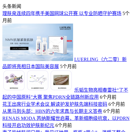
头条新闻
理肤泉连续四年携手美国网球公开赛 以专业防晒守护赛场
5个
月前
LUERLING（六二零）新
品即将亮相日本国际美容展
5个月前
乐韬生物亮相春雷社“了不
起的中国原料”大赛 聚焦PDRN全链路创新应用
6个月前
花王出席行业学术会议 解读护发护肤先端科技密码
6个月前
从黑马到头部：HBN的六年求真与长期主义答卷
6个月前
RENAIS MODA 芮纳斯耀世启幕，革新细胞级抗衰，以PDRN
科技开启功效护肤新纪元
6个月前