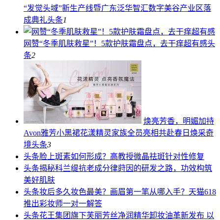
“发觉头域”新生产线暨广东泛华智汇数字美谷产业区落
成典礼
头条
1
网赞“冬季肌肤救星”！5款护肤霜盘点，去干痒超有感
头
条
2
焕亮芳香，明媚加持
Avon雅芳小黑裙花漾精灵家族全员亮相共赴春日焕采奇
境
头条
3
头条
脸上斑素如何形成？高教授微晶祛斑针对性修复
头条
揭秘科兰缇抗老成分律莳因的研发之路，功效构筑
美好肌肤
头条
妆后多久妆色最美？画眉第一笔从哪入手？天猫618
推出彩妆师一对一解答
头条
花王集团旗下芙丽芳丝净润精华卸妆油革新发布 以