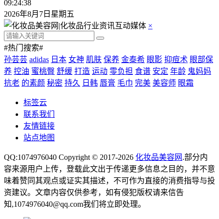
09:24:38
2026年8月7日星期五
×
#热门搜索#
孙芸芸
adidas
日本
女神
肌肤
保养
金泰希
眼影
抑痘术
眼部保
养
控油
蜜桃臀
舒缓
打造
运动
零负担
食谱
安定
年龄
鬼妈妈
抗老
的素颜
秘密
持久
日韩
唇膏
毛巾
完美
美容师
眼霜
标签云
联系我们
友情链接
站点地图
QQ:1074976040 Copyright © 2017-2026
化妆品美容网
.部分内
容来源用户上传，登载此文出于传递更多信息之目的，并不意
味着赞同其观点或证实其描述，不可作为直接的消费指导与投
资建议。文章内容仅供参考，如有侵犯版权请来信告
知,1074976040@qq.com我们将立即处理。