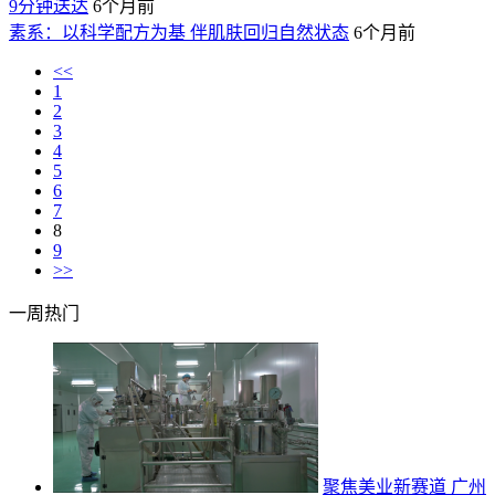
9分钟送达
6个月前
素系：以科学配方为基 伴肌肤回归自然状态
6个月前
<<
1
2
3
4
5
6
7
8
9
>>
一周热门
聚焦美业新赛道 广州