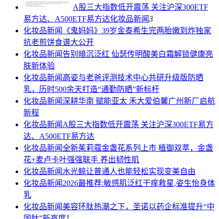
A股三大指数低开震荡 关注沪深300ETF
易方达、A500ETF易方达
化妆品新闻
3
化妆品新闻
《鬼妈妈》39岁金泰希生完两胎嫩到炸独家
抗老煎饼食谱大公开
化妆品新闻
告别暗沉泛红 仙瑟传明酸美白霜解锁健康亮
肤新体验
化妆品新闻
高姿与老爸评测技术中心共研升级版防晒
乳，历时500余天打造“通勤防晒”新标杆
化妆品新闻
深耕华南 赋能亚太 禾大爱伯馨广州新厂启航
新程
化妆品新闻
A股三大指数低开震荡 关注沪深300ETF易方
达、A500ETF易方达
化妆品新闻
全新茱莉蔻金盏花系列上市 植御双萃，金盏
花+麦卢卡叶强强联手 养出韧性肌
化妆品新闻
水光鲸让普通人也能轻松实现变美自由
化妆品新闻
2026最推荐:敏感肌泛红干痒救星,姿生怡身体
乳
化妆品新闻
美容环肽热潮之下，圣诺以药企标准提升“中
国肽”新高度！