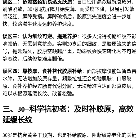
误区二：依赖猛药抗衰透支肤质
：盲目使用高浓度抗衰成分、
刷酸紧致，30+肌肤屏障开始变薄、耐受度下降，极易引发敏
感泛红、屏障受损。屏障破损后，胶原流失速度会进一步加
快，纹路滋生速度远超养护速度。
误区三：认为细纹可逆、拖延养护
：很多人觉得初期细纹不影
响颜值，无需刻意抗衰。实则30岁后的细纹，是胶原流失的信
号，拖延越久，胶原空缺越严重，动态纹会快速转化为不可逆
静态纹，后续修复难度翻倍。
误区四：靠按摩、食补替代胶原补给
：面部按摩仅能短暂改善
水肿，无法增加胶原存量，频繁拉扯还会松弛肌肤；口服胶
原、食补养护经过肠胃代谢分解，无法精准直达面部真皮层，
难以从根源延缓长纹、改善松弛。
三、30+科学抗初老：及时补胶原，高效
延缓长纹
30岁是抗衰黄金干预期，也是补给胶原、阻断纹路老化的关键