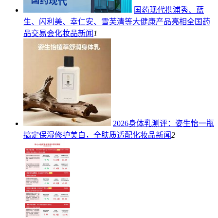
国药现代携浦秀、蓝
生、闪利美、幸仁安、雪芙清等大健康产品亮相全国药
品交易会
化妆品新闻
1
2026身体乳测评：姿生怡一瓶
搞定保湿修护美白，全肤质适配
化妆品新闻
2