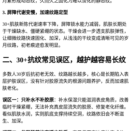
月累形成动态纹，久而久之固化为难以淡化的静态纹。
3. 屏障代谢变慢，加速纹路定型
30+肌肤新陈代谢速率下降，屏障锁水能力减弱，肌肤长期处
于干燥缺水、僵硬紧绷的状态。干燥会进一步透支肌肤弹性，
让细微纹路快速固化、加深，从浅浅的干纹变成清晰可见的岁
月纹路，初老痕迹愈发明显。
二、30+抗纹常见误区，越护越容易长纹
多数人30岁后抗初老无效、纹路越长越多，核心是长期陷入表
层护肤误区，没有针对胶原流失的根源问题养护，反而加速肌
肤老化。
误区一：只补水不补胶原
：补水保湿只能滋润表皮角质，改善
临时干燥紧绷，无法补充真皮层流失的胶原、修复老化纤维。
看似肌肤水润，实则肌底支撑持续空洞，纹路依旧会不断滋
生、加深。