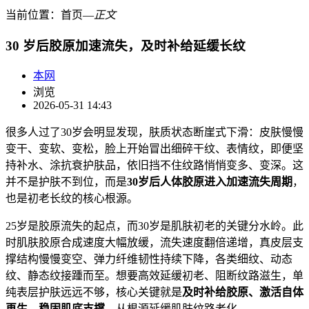
当前位置：
首页
―
正文
30 岁后胶原加速流失，及时补给延缓长纹
本网
浏览
2026-05-31 14:43
很多人过了30岁会明显发现，肤质状态断崖式下滑：皮肤慢慢
变干、变软、变松，脸上开始冒出细碎干纹、表情纹，即便坚
持补水、涂抗衰护肤品，依旧挡不住纹路悄悄变多、变深。这
并不是护肤不到位，而是
30岁后人体胶原进入加速流失周期
，
也是初老长纹的核心根源。
25岁是胶原流失的起点，而30岁是肌肤初老的关键分水岭。此
时肌肤胶原合成速度大幅放缓，流失速度翻倍递增，真皮层支
撑结构慢慢变空、弹力纤维韧性持续下降，各类细纹、动态
纹、静态纹接踵而至。想要高效延缓初老、阻断纹路滋生，单
纯表层护肤远远不够，核心关键就是
及时补给胶原、激活自体
再生、稳固肌底支撑
，从根源延缓肌肤纹路老化。