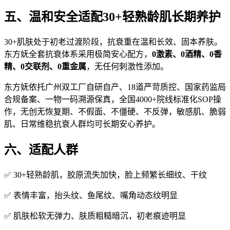
五、温和安全适配30+轻熟龄肌长期养护
30+肌肤处于初老过渡阶段，抗衰重在温和长效、固本养肤。
东方妩全套抗衰体系采用极简安心配方，
0激素、0酒精、0香
精、0交联剂、0重金属
，无任何刺激性添加。
东方妩依托广州双工厂自研自产、18道严苛质控、国家药监局
合规备案、一物一码溯源保真，全国4000+院线标准化SOP操
作，无创无恢复期、不假面、不僵硬、不反弹，敏感肌、脆弱
肌、日常维稳抗衰人群均可长期安心养护。
六、适配人群
✅ 30+轻熟龄肌，胶原流失加快，脸上频繁长细纹、干纹
✅ 表情丰富，抬头纹、鱼尾纹、嘴角动态纹明显
✅ 肌肤松软无弹力、肤质粗糙暗沉，初老痕迹明显