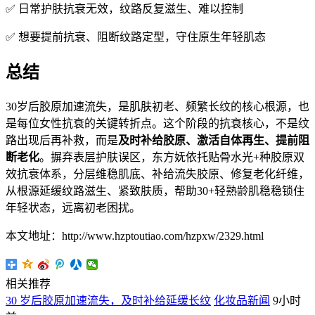
✅ 日常护肤抗衰无效，纹路反复滋生、难以控制
✅ 想要提前抗衰、阻断纹路定型，守住原生年轻肌态
总结
30岁后胶原加速流失，是肌肤初老、频繁长纹的核心根源，也
是每位女性抗衰的关键转折点。这个阶段的抗衰核心，不是纹
路出现后再补救，而是
及时补给胶原、激活自体再生、提前阻
断老化
。摒弃表层护肤误区，东方妩依托贴骨水光+种胶原双
效抗衰体系，分层维稳肌底、补给流失胶原、修复老化纤维，
从根源延缓纹路滋生、紧致肤质，帮助30+轻熟龄肌稳稳锁住
年轻状态，远离初老困扰。
本文地址：http://www.hzptoutiao.com/hzpxw/2329.html
相关推荐
30 岁后胶原加速流失，及时补给延缓长纹
化妆品新闻
9小时