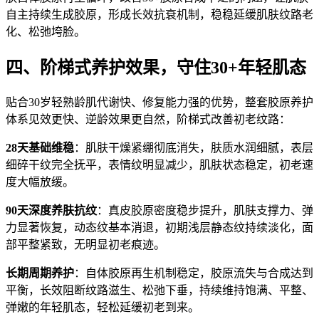
自主持续生成胶原，形成长效抗衰机制，稳稳延缓肌肤纹路老
化、松弛垮脸。
四、阶梯式养护效果，守住30+年轻肌态
贴合30岁轻熟龄肌代谢快、修复能力强的优势，整套胶原养护
体系见效更快、逆龄效果更自然，阶梯式改善初老纹路：
28天基础维稳
：肌肤干燥紧绷彻底消失，肤质水润细腻，表层
细碎干纹完全抚平，表情纹明显减少，肌肤状态稳定，初老速
度大幅放缓。
90天深度养肤抗纹
：真皮胶原密度稳步提升，肌肤支撑力、弹
力显著恢复，动态纹基本消退，初期浅层静态纹持续淡化，面
部平整紧致，无明显初老痕迹。
长期周期养护
：自体胶原再生机制稳定，胶原流失与合成达到
平衡，长效阻断纹路滋生、松弛下垂，持续维持饱满、平整、
弹嫩的年轻肌态，轻松延缓初老到来。