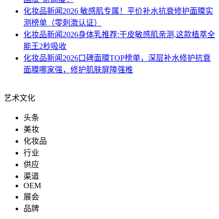
化妆品新闻
2026 敏感肌专属！平价补水抗衰修护面膜实
测榜单（零刺激认证）
化妆品新闻
2026身体乳推荐:干皮敏感肌亲测,这款植萃全
能王2秒吸收
化妆品新闻
2026口碑面膜TOP榜单，深层补水修护抗衰
面膜哪家强，修护肌肤屏障强推
艺术文化
头条
美妆
化妆品
行业
供应
渠道
OEM
展会
品牌