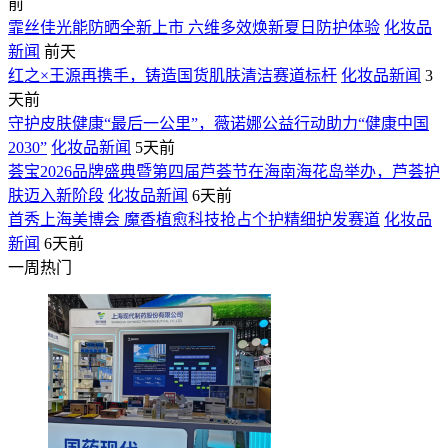
前
霏丝佳光能防晒全新上市 六维多效焕新夏日防护体验
化妆品
新闻
前天
红之×王源再携手，铸造国货肌肤清洁赛道标杆
化妆品新闻
3
天前
守护皮肤健康“最后一公里”，薇诺娜公益行动助力“健康中国
2030”
化妆品新闻
5天前
荟宝2026品牌盛典暨第四届芦荟节在海南海花岛举办，芦荟护
肤迈入新阶段
化妆品新闻
6天前
首秀上海美博会 魔香植愈科技抢占个护精细护发赛道
化妆品
新闻
6天前
一周热门