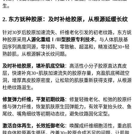
生。
2. 东方妩种胶原：及时补给胶原，从根源延缓长纹
针对30岁后胶原加速流失、纤维老化引发的初老纹路，东方妩
种胶原采用
人源化重组Ⅰ/Ⅲ型胶原专利技术
，与人体肌肤基
因序列高度同源，零排异、零致敏、超温和，精准适配30+轻
熟龄肌，从根源解决长纹问题。
及时补给胶原，填补肌底空缺
：高活性小分子胶原直达真皮
层，快速补充30+肌肤加速流失的胶原存量，充盈肌底稀疏空
洞，增厚真皮胶原密度，让松软的肌肤重新获得支撑，从根源
杜绝纹路滋生。
修复弹力纤维，平复初期纹路
：修复轻微老化、松弛的胶原纤
维与弹力纤维，恢复肌肤原生回弹能力，有效平复抬头纹、鱼
尾纹、嘴角细纹等初期动态纹，避免纹路固化定型。
激活自体再生，长效抵御老化
：唤醒成纤维细胞活性，重启肌
肤自体胶原再生循环，改善30+胶原合成不足的问题，让肌肤