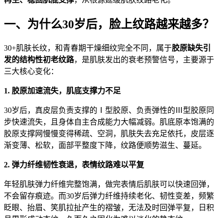
一、为什么30岁后，脸上纹路越来越多？
30+肌肤长纹，和青春期干燥细纹完全不同，属于
胶原缺失引
发的结构性初老纹路
，是肌肤发出的衰老预警信号，主要源于
三大核心变化：
1. 胶原加速流失，肌底支撑力不足
30岁后，真皮层负责支撑的Ⅰ型胶原、负责弹性的Ⅲ型胶原同
步快速流失，且身体自主合成能力大幅减弱。肌底原本饱满的
胶原支撑网慢慢变得稀疏、空洞，肌肤失去充足依托，皮层逐
渐变薄、松软，面部平整度下降，纹路便顺势滋生、蔓延。
2. 弹力纤维韧性衰退，表情纹路难以平复
年轻肌肤弹力纤维完整饱满，做完表情后肌肤可以快速回弹，
不会留存痕迹。而30岁后弹力纤维持续老化、韧性变差，频繁
眨眼、抬眉、笑肌拉扯产生的褶皱，无法及时回弹平复，日积