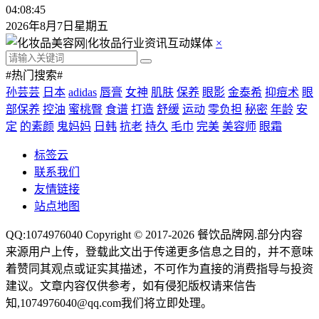
04:08:46
2026年8月7日星期五
×
#热门搜索#
孙芸芸
日本
adidas
唇膏
女神
肌肤
保养
眼影
金泰希
抑痘术
眼
部保养
控油
蜜桃臀
食谱
打造
舒缓
运动
零负担
秘密
年龄
安
定
的素颜
鬼妈妈
日韩
抗老
持久
毛巾
完美
美容师
眼霜
标签云
联系我们
友情链接
站点地图
QQ:1074976040 Copyright © 2017-2026
餐饮品牌网
.部分内容
来源用户上传，登载此文出于传递更多信息之目的，并不意味
着赞同其观点或证实其描述，不可作为直接的消费指导与投资
建议。文章内容仅供参考，如有侵犯版权请来信告
知,1074976040@qq.com我们将立即处理。