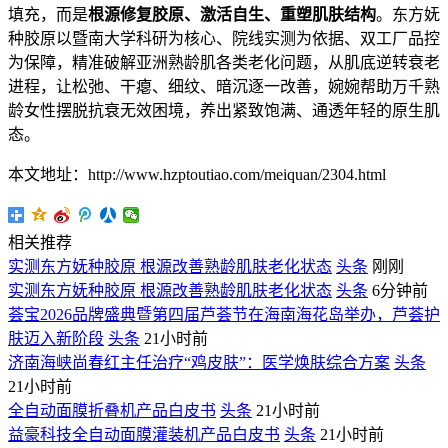
填充，而是
根源修复胶原、激活自生、重塑肌肤结构
。东方妩
种胶原以暨南大学科研为核心、院线实测为依据、双工厂品控
为保障，精准破解亚洲熟龄肌各类老化问题，从肌底逆转衰老
进程，让松弛、干瘪、细纹、暗沉逐一改善，婉婉帮助万千熟
龄女性摆脱抗衰无效困境，养出紧致饱满、通透年轻的原生肌
态。
本文地址：http://www.hzptoutiao.com/meiquan/2304.html
相关推荐
实测东方妩种胶原 根源改善熟龄肌肤老化状态
头条
刚刚
实测东方妩种胶原 根源改善熟龄肌肤老化状态
头条
6分钟前
荟宝2026品牌盛典暨第四届芦荟节在海南海花岛举办，芦荟护
肤迈入新阶段
头条
21小时前
济南海峡尚春红主任治疗“鸡皮肤”：医学焕肤综合方案
头条
21小时前
全自动面膜折叠机产品白皮书
头条
21小时前
益豪科技全自动面膜灌装机产品白皮书
头条
21小时前