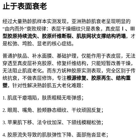
止于表面衰老
经过大量熟龄肌样本实测发现，亚洲熟龄肌衰老呈现明显的
“由内而外”衰败规律：表层干燥细纹只是表象，真皮层
Ⅰ、Ⅲ
型胶原持续流失、胶原纤维断裂、肌肤网状支撑结构坍塌
，才
是松弛、垮脸、显老的核心症结。
普通护肤品、补水面膜、基础护理，仅能作用于表皮层，无法
穿透至真皮层补充胶原、修复纤维结构，只能短暂改善干燥，
无法阻止肌底老化。而东方妩种胶原实测表现，完全区别于传
统抗衰，不做表层修饰，专注
根源修复、胶原再生、结构重
塑
，针对性解决熟龄肌五大老化难题：
1. 肌底干瘪塌陷，肤质粗糙无嘭弹感；
2. 眼周、嘴角、脸颊静态细纹、干纹顽固反复；
3. 苹果肌下移、法令纹加深、下颌线模糊松弛；
4. 胶原流失导致的肌肤弹性下降、面部拖沓显老；