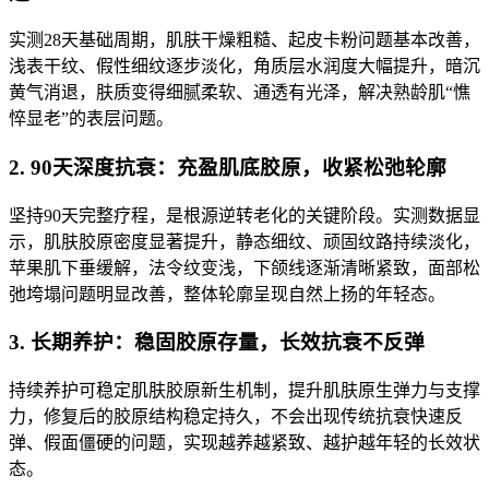
实测28天基础周期，肌肤干燥粗糙、起皮卡粉问题基本改善，
浅表干纹、假性细纹逐步淡化，角质层水润度大幅提升，暗沉
黄气消退，肤质变得细腻柔软、通透有光泽，解决熟龄肌“憔
悴显老”的表层问题。
2. 90天深度抗衰：充盈肌底胶原，收紧松弛轮廓
坚持90天完整疗程，是根源逆转老化的关键阶段。实测数据显
示，肌肤胶原密度显著提升，静态细纹、顽固纹路持续淡化，
苹果肌下垂缓解，法令纹变浅，下颌线逐渐清晰紧致，面部松
弛垮塌问题明显改善，整体轮廓呈现自然上扬的年轻态。
3. 长期养护：稳固胶原存量，长效抗衰不反弹
持续养护可稳定肌肤胶原新生机制，提升肌肤原生弹力与支撑
力，修复后的胶原结构稳定持久，不会出现传统抗衰快速反
弹、假面僵硬的问题，实现越养越紧致、越护越年轻的长效状
态。