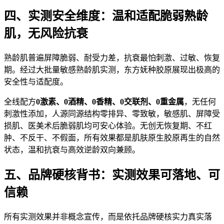
四、实测安全维度：温和适配脆弱熟龄
肌，无风险抗衰
熟龄肌普遍屏障脆弱、耐受力差，抗衰最怕刺激、过敏、恢复
期。经过大批量敏感熟龄肌实测，东方妩种胶原展现出极高的
安全性与适配度。
全线配方
0激素、0酒精、0香精、0交联剂、0重金属
，无任何
刺激性添加，人源同源结构零排异、零致敏，敏感肌、屏障受
损肌、医美术后脆弱肌均可安心体验。无创无恢复期、不红
肿、不反干、不假面，所有效果都是肌肤原生胶原再生的自然
状态，温和抗衰与高效逆龄双向兼顾。
五、品牌硬核背书：实测效果可落地、可
信赖
所有实测效果并非概念宣传，而是依托品牌硬核实力真实落