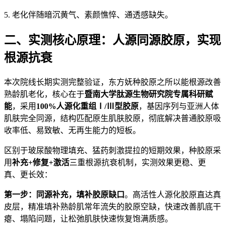
5. 老化伴随暗沉黄气、素颜憔悴、通透感缺失。
二、实测核心原理：人源同源胶原，实现
根源抗衰
本次院线长期实测完整验证，东方妩种胶原之所以能根源改善
熟龄肌老化，核心在于
暨南大学肽源生物研究院专属科研赋
能
，采用
100%人源化重组Ⅰ/Ⅲ型胶原
，基因序列与亚洲人体
肌肤完全同源，结构匹配原生肌肤胶原，彻底解决普通胶原吸
收率低、易致敏、无再生能力的短板。
区别于玻尿酸物理填充、猛药刺激提拉的短期效果，种胶原采
用
补充+修复+激活
三重根源抗衰机制，实测效果更稳、更
真、更长效：
第一步：同源补充，填补胶原缺口
。高活性人源化胶原直达真
皮层，精准填补熟龄肌常年流失的胶原空缺，快速改善肌底干
瘪、塌陷问题，让松弛肌肤快速恢复饱满质感。