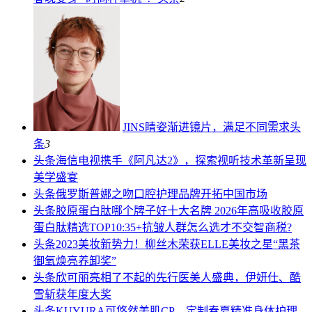
JINS睛姿渐进镜片，满足不同需求
头
条
3
头条
海信电视携手《阿凡达2》，探索视听技术革新呈现
美学盛宴
头条
俄罗斯普娜之吻口腔护理品牌开拓中国市场
头条
胶原蛋白肽哪个牌子好十大名牌 2026年高吸收胶原
蛋白肽精选TOP10:35+抗皱人群怎么选才不交智商税?
头条
2023美妆新势力！柳丝木荣获ELLE美妆之星“黑茶
御氧焕亮养卸奖”
头条
欣可丽亮相了不起的先行医美人盛典，伊妍仕、酷
雪斩获年度大奖
头条
KUYURA可悠然美肌CP，定制春夏精准身体护理