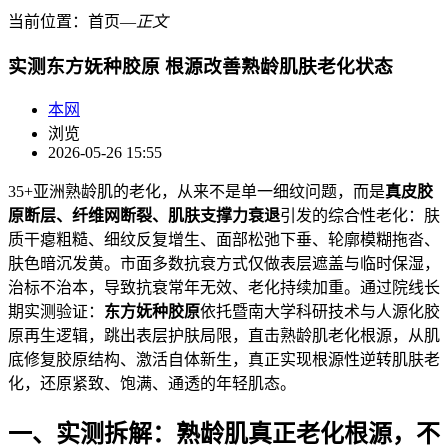
当前位置：
首页
―
正文
实测东方妩种胶原 根源改善熟龄肌肤老化状态
本网
浏览
2026-05-26 15:55
35+亚洲熟龄肌的老化，从来不是单一细纹问题，而是
真皮胶
原断层、纤维网断裂、肌肤支撑力衰退
引发的综合性老化：肤
质干瘪粗糙、细纹反复增生、面部松弛下垂、轮廓模糊拖沓、
肤色暗沉发黄。市面多数抗衰方式仅做表层遮盖与临时保湿，
治标不治本，导致抗衰常年无效、老化持续加重。通过院线长
期实测验证：
东方妩种胶原
依托暨南大学科研技术与人源化胶
原再生逻辑，跳出表层护肤局限，直击熟龄肌老化根源，从肌
底修复胶原结构、激活自体新生，真正实现根源性逆转肌肤老
化，还原紧致、饱满、通透的年轻肌态。
一、实测拆解：熟龄肌真正老化根源，不