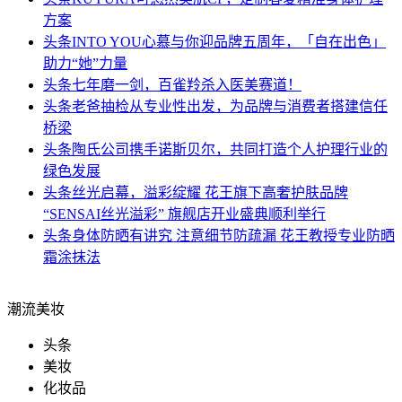
方案
头条
INTO YOU心慕与你迎品牌五周年，「自在出色」
助力“她”力量
头条
七年磨一剑，百雀羚杀入医美赛道！
头条
老爸抽检从专业性出发，为品牌与消费者搭建信任
桥梁
头条
陶氏公司携手诺斯贝尔，共同打造个人护理行业的
绿色发展
头条
丝光启幕，溢彩绽耀 花王旗下高奢护肤品牌
“SENSAI丝光溢彩” 旗舰店开业盛典顺利举行
头条
身体防晒有讲究 注意细节防疏漏 花王教授专业防晒
霜涂抹法
潮流美妆
头条
美妆
化妆品