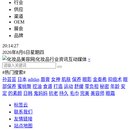
行业
供应
渠道
OEM
展会
品牌
20:14:28
2026年8月6日星期四
×
#热门搜索#
孙芸芸
日本
adidas
唇膏
女神
肌肤
保养
眼影
金泰希
抑痘术
眼
部保养
蜜桃臀
控油
食谱
打造
运动
舒缓
零负担
秘密
年龄
安
定
的素颜
日韩
鬼妈妈
抗老
持久
毛巾
完美
美容师
眼霜
标签云
联系我们
友情链接
站点地图