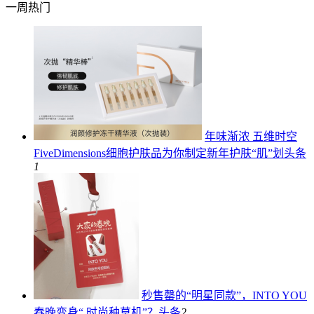
一周热门
年味渐浓 五维时空
FiveDimensions细胞护肤品为你制定新年护肤“肌”划
头条
1
秒售罄的“明星同款”，INTO YOU
春晚变身“ 时尚种草机”？
头条
2