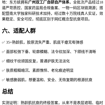
地：东方妩拥有
广州双工厂自研自产体系
，全批次产品经过18
道严苛质控、国家药监局合规备案、一物一码区块链溯源；搭
配暨南大学独家科研技术加持，经过数十万院线真人实证，效
果稳定、安全可控，彻底区别于网红概念型抗衰项目。
六、适配人群
✅ 35+熟龄肌，胶原流失严重、肌底干瘪无嘭弹感
✅ 面部松弛下垂、轮廓模糊、法令纹加深、下颌线不清晰
✅ 细纹干纹顽固反复，普通护肤无法淡化
✅ 肤质粗糙暗沉、素颜憔悴、老化痕迹明显
✅ 敏感脆弱肌，想要温和、安全、无恢复期的根源抗衰
总结
实测证明：熟龄肌抗衰的终极答案，从来不是表层遮瑕、临时