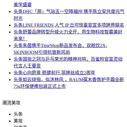
美学盛宴
头条
DHC「原」气站五一空降福州 携手陈立安共度元气
时光
头条
LINE FRIENDS 人气 IP 丘可惊喜官宣多项跨界联名
头条
舒蕾品牌转型升级火力全开，用生物科技智赢美好
未来！
头条
朱茵携手TimeShop新品发布会，双舱饮2X-
SKINBOOM引领抗衰新风尚
头条
国妆之冠与乒乓荣光的精神共鸣，百雀羚官宣灵动
代言人王曼昱
头条
心向愿景 稳健前行 菲婷丝成立2周年
头条
如云绕指，似沐林风 ，BAUM葆木香氛护手霜全新
75g环保便携包装正式上市
潮流美妆
头条
美妆