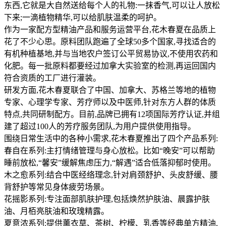
东西,它就是大自然送给每个人的礼物:一抹香气,可以让人放松
下来;一滴植物精华,可以给肌肤温柔的呵护。
作为一家配方型精油产品和服务运营平台,花木春夏在品质上
花了不少心思。原料团队跑遍了全球50多个国家,寻找适合的
有机种植基地,并与当地农户签订公平贸易协议,不使用农药和
化肥。每一批原料都要经过加拿大实验室的检测,再运回国内
符合资质的工厂进行灌装。
研发方面,花木春夏联合了中国、加拿大、苏格兰等地的植物
专家、心理学专家、芳疗师以及中医师,针对东方人群的体质
特点,共同研制配方。目前,品牌已拥有12项国际芳疗认证,并组
建了超过100人的芳疗服务团队,为用户提供使用指导。
围绕日常生活中的各种小需求,花木春夏推出了四个产品系列:
春自在系列:主打情绪管理与身心放松。比如“晚安”可以帮助
睡前放松,“馨安”缓解焦虑压力,“解遇”适合低落抑郁时使用。
木之愈系列:结合中医经络理念,针对肩颈舒护、头皮舒缓、腰
背舒护等常见身体疲劳场景。
花摇影系列:专注面部肌肤护理,包括焕然护肤油、晨露护肤
油、月栢亮肤油和玫瑰精露。
夏意浓系列:提供薰衣草、茶树、柠檬、乳香等经典单方精油,