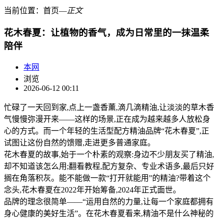
当前位置：
首页
―
正文
花木春夏：让植物的香气，成为日常里的一抹温柔
陪伴
本网
浏览
2026-06-12 00:11
忙碌了一天回到家,点上一盏香薰,滴几滴精油,让淡淡的草木香
气慢慢弥漫开来——这样的场景,正在成为越来越多人放松身
心的方式。而一个年轻的生活型配方精油品牌“花木春夏”,正
试图让这份自然的馈赠,走进更多普通家庭。
花木春夏的故事,始于一个朴素的观察:身边不少朋友买了精油,
却不知道该怎么用;翻看教程,配方复杂、专业术语多,最后只好
搁在角落积灰。能不能做一款“打开就能用”的精油?带着这个
念头,花木春夏在2022年开始筹备,2024年正式面世。
品牌的理念很简单——“运用自然的力量,让每一个家庭都拥有
身心健康的美好生活”。在花木春夏看来,精油不是什么神秘的