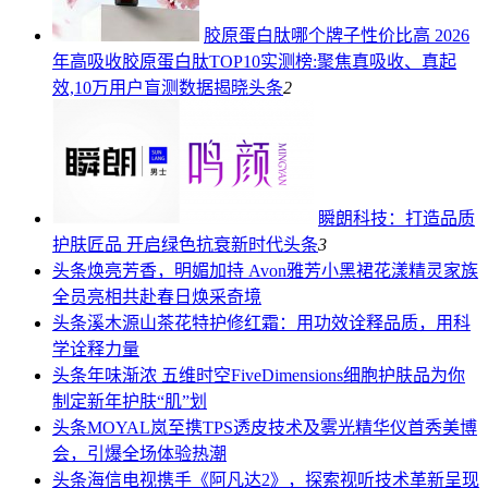
胶原蛋白肽哪个牌子性价比高 2026
年高吸收胶原蛋白肽TOP10实测榜:聚焦真吸收、真起
效,10万用户盲测数据揭晓
头条
2
瞬朗科技：打造品质
护肤匠品 开启绿色抗衰新时代
头条
3
头条
焕亮芳香，明媚加持 Avon雅芳小黑裙花漾精灵家族
全员亮相共赴春日焕采奇境
头条
溪木源山茶花特护修红霜：用功效诠释品质，用科
学诠释力量
头条
年味渐浓 五维时空FiveDimensions细胞护肤品为你
制定新年护肤“肌”划
头条
MOYAL岚至携TPS透皮技术及雾光精华仪首秀美博
会，引爆全场体验热潮
头条
海信电视携手《阿凡达2》，探索视听技术革新呈现