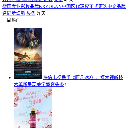
德国专业彩妆品牌KRYOLAN中国区代理权正式更迭中文品牌
名同步焕新
头条
昨天
一周热门
海信电视携手《阿凡达2》，探索视听技
术革新呈现美学盛宴
头条
1