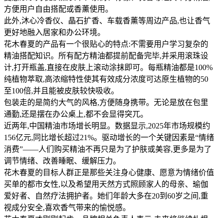
方便用户自由搭配或香薰使用。
此外,沐心冷香仪、晶石扩香、车载香薰等周边产品,也让香气
更好地融入居家和办公环境。
花木春夏的产品有一个很贴心的特点:不需要用户学习复杂的
精油搭配知识。所有配方精油都提前配备完毕,并采用滚珠设
计,打开瓶盖,直接在皮肤上滚动涂抹即可。每瓶精油都是100%
纯植物萃取,高浓缩特性使其有效成分浓度可达原生植物的50
至100倍,并且能被皮肤较快吸收。
包装走的是简约大气的风格,方便随身携带。无论是放在包里
通勤,还是摆在办公桌上,都不会显得突兀。
近两年,中国精油市场增长明显。数据显示,2025年市场规模约
156亿元,同比增长超过21%。驱动增长的一个关键因素是“情绪
消费”——人们购买精油不再只是为了护肤或美容,更多是为了
调节情绪、改善睡眠、缓解压力。
花木春夏的目标人群正是那些关注身心健康、愿意为情绪价值
买单的都市女性,以及希望用天然方式照顾家人的母亲、瑜伽
爱好者、自然疗法拥护者。她们年龄大多在20到60岁之间,重
视成分安全,喜欢香气带来的愉悦感。