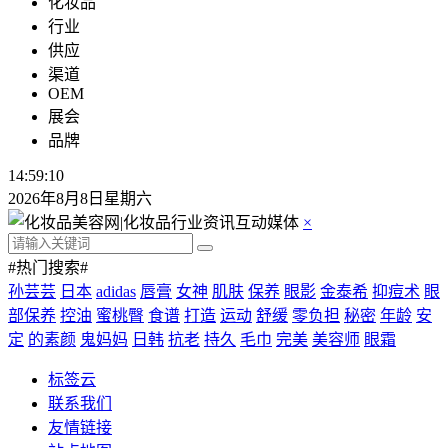
化妆品
行业
供应
渠道
OEM
展会
品牌
14:59:10
2026年8月8日星期六
×
#热门搜索#
孙芸芸
日本
adidas
唇膏
女神
肌肤
保养
眼影
金泰希
抑痘术
眼
部保养
控油
蜜桃臀
食谱
打造
运动
舒缓
零负担
秘密
年龄
安
定
的素颜
鬼妈妈
日韩
抗老
持久
毛巾
完美
美容师
眼霜
标签云
联系我们
友情链接