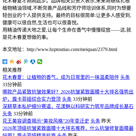
花木春夏才刚刚起步。品牌相关负责人表示,未来将继续扎根
植物精油领域,不断完善产品线和芳疗师培训体系,同时为想要
轻创业的个人提供支持。最终的目标很简单:让更多人感受到,
健康可以很自然,生活也可以很喜悦。
用精油传递大地之爱,让每个生命在香气中慢慢绽放——这,就
是花木春夏想做的事。
本文地址：http://www.hzptoutiao.com/meiquan/2379.html
相关推荐
花木春夏：让植物的香气，成为日常里的一抹温柔陪伴
头条
33分钟前
哪款产品紧致抗皱效果好？2026抗皱紧致面膜十大排名强势出
炉，露卡菲娅综合实力登顶
头条
33分钟前
深耕草本私护细分赛道，花漾魅以科研实力筑牢品牌成长基石
头条
33分钟前
花王美容调查揭示“美妆风格”20年变迁史
头条
昨天
2026年顶级抗皱紧致面膜十大排名推荐，什么抗皱修复面膜最
好用？露卡菲娅精准抗衰
头条
昨天