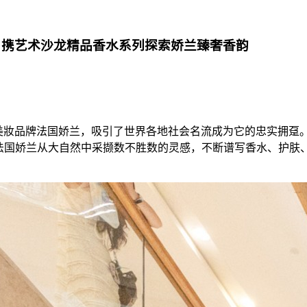
 携艺术沙龙精品香水系列探索娇兰臻奢香韵
高端奢侈美妝品牌法国娇兰，吸引了世界各地社会名流成为它的忠实拥
。法国娇兰从大自然中采撷数不胜数的灵感，不断谱写香水、护肤