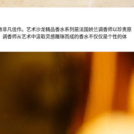
数非凡佳作。艺术沙龙精品香水系列是法国娇兰调香师以珍贵原
。调香师从艺术中汲取灵感雕琢而成的香水不仅仅是个性的体