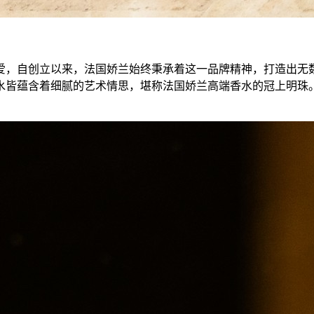
爱，自创立以来，法国娇兰始终秉承着这一品牌精神，打造出无
水皆蕴含着细腻的艺术情思，堪称法国娇兰高端香水的冠上明珠