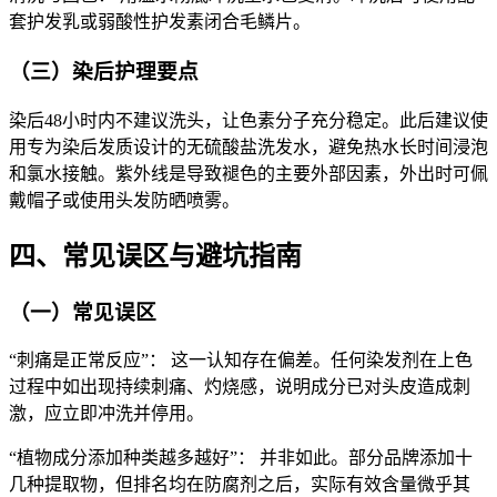
套护发乳或弱酸性护发素闭合毛鳞片。
（三）染后护理要点
染后48小时内不建议洗头，让色素分子充分稳定。此后建议使
用专为染后发质设计的无硫酸盐洗发水，避免热水长时间浸泡
和氯水接触。紫外线是导致褪色的主要外部因素，外出时可佩
戴帽子或使用头发防晒喷雾。
四、常见误区与避坑指南
（一）常见误区
“刺痛是正常反应”： 这一认知存在偏差。任何染发剂在上色
过程中如出现持续刺痛、灼烧感，说明成分已对头皮造成刺
激，应立即冲洗并停用。
“植物成分添加种类越多越好”： 并非如此。部分品牌添加十
几种提取物，但排名均在防腐剂之后，实际有效含量微乎其