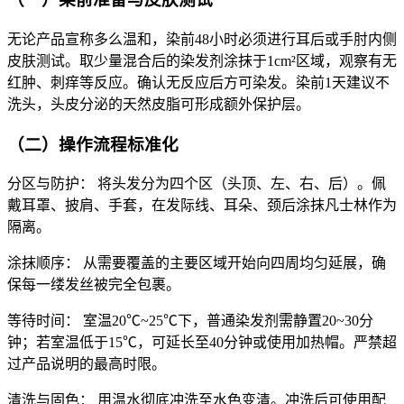
无论产品宣称多么温和，染前48小时必须进行耳后或手肘内侧
皮肤测试。取少量混合后的染发剂涂抹于1cm²区域，观察有无
红肿、刺痒等反应。确认无反应后方可染发。染前1天建议不
洗头，头皮分泌的天然皮脂可形成额外保护层。
（二）操作流程标准化
分区与防护： 将头发分为四个区（头顶、左、右、后）。佩
戴耳罩、披肩、手套，在发际线、耳朵、颈后涂抹凡士林作为
隔离。
涂抹顺序： 从需要覆盖的主要区域开始向四周均匀延展，确
保每一缕发丝被完全包裹。
等待时间： 室温20℃~25℃下，普通染发剂需静置20~30分
钟；若室温低于15℃，可延长至40分钟或使用加热帽。严禁超
过产品说明的最高时限。
清洗与固色： 用温水彻底冲洗至水色变清。冲洗后可使用配