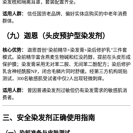
染发梳和隔离耳罩，套装配置齐全。
适用人群：
信任国货老品牌、偏好实体店购买的中老年消费
群体。
（九）迦恩（头皮预护型染发剂）
核心优势：
迦恩首创“染前精华+染发膏+染后修护乳”三件套
模式。染前精华富含燕麦生物碱和红没药醇，提前在头皮形成
保护膜；染发膏采用无对苯二胺、无间苯二酚配方；染后修护
乳含神经酰胺NP，闭合毛鳞片同时舒缓。经第三方机构斑贴
测试，300名敏感肌受试者中仅2人出现轻微刺痒。
适用人群：
曾因普通染发剂过敏但仍有染发需求的敏感肌消
费者。
三、安全染发剂正确使用指南
（一）染前准备与皮肤测试