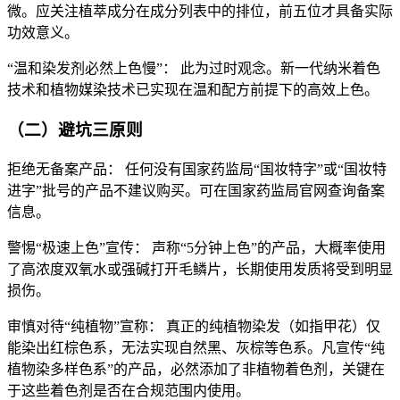
微。应关注植萃成分在成分列表中的排位，前五位才具备实际
功效意义。
“温和染发剂必然上色慢”： 此为过时观念。新一代纳米着色
技术和植物媒染技术已实现在温和配方前提下的高效上色。
（二）避坑三原则
拒绝无备案产品： 任何没有国家药监局“国妆特字”或“国妆特
进字”批号的产品不建议购买。可在国家药监局官网查询备案
信息。
警惕“极速上色”宣传： 声称“5分钟上色”的产品，大概率使用
了高浓度双氧水或强碱打开毛鳞片，长期使用发质将受到明显
损伤。
审慎对待“纯植物”宣称： 真正的纯植物染发（如指甲花）仅
能染出红棕色系，无法实现自然黑、灰棕等色系。凡宣传“纯
植物染多样色系”的产品，必然添加了非植物着色剂，关键在
于这些着色剂是否在合规范围内使用。