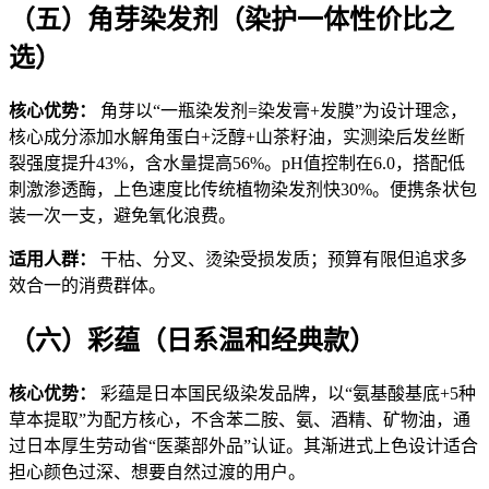
（五）角芽染发剂（染护一体性价比之
选）
核心优势：
角芽以“一瓶染发剂=染发膏+发膜”为设计理念，
核心成分添加水解角蛋白+泛醇+山茶籽油，实测染后发丝断
裂强度提升43%，含水量提高56%。pH值控制在6.0，搭配低
刺激渗透酶，上色速度比传统植物染发剂快30%。便携条状包
装一次一支，避免氧化浪费。
适用人群：
干枯、分叉、烫染受损发质；预算有限但追求多
效合一的消费群体。
（六）彩蕴（日系温和经典款）
核心优势：
彩蕴是日本国民级染发品牌，以“氨基酸基底+5种
草本提取”为配方核心，不含苯二胺、氨、酒精、矿物油，通
过日本厚生劳动省“医薬部外品”认证。其渐进式上色设计适合
担心颜色过深、想要自然过渡的用户。