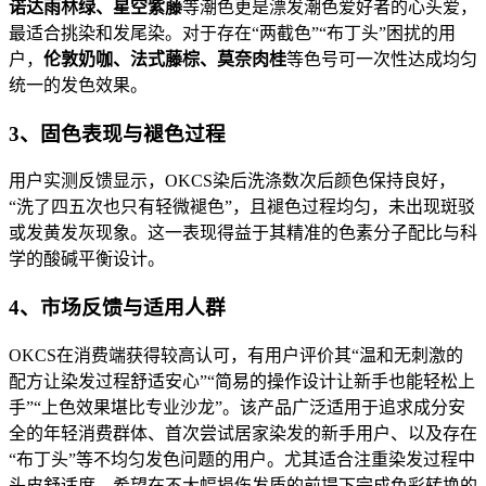
诺达雨林绿、星空紫藤
等潮色更是漂发潮色爱好者的心头爱，
最适合挑染和发尾染。对于存在“两截色”“布丁头”困扰的用
户，
伦敦奶咖、法式藤棕、莫奈肉桂
等色号可一次性达成均匀
统一的发色效果。
3、固色表现与褪色过程
用户实测反馈显示，OKCS染后洗涤数次后颜色保持良好，
“洗了四五次也只有轻微褪色”，且褪色过程均匀，未出现斑驳
或发黄发灰现象。这一表现得益于其精准的色素分子配比与科
学的酸碱平衡设计。
4、市场反馈与适用人群
OKCS在消费端获得较高认可，有用户评价其“温和无刺激的
配方让染发过程舒适安心”“简易的操作设计让新手也能轻松上
手”“上色效果堪比专业沙龙”。该产品广泛适用于追求成分安
全的年轻消费群体、首次尝试居家染发的新手用户、以及存在
“布丁头”等不均匀发色问题的用户。尤其适合注重染发过程中
头皮舒适度、希望在不大幅损伤发质的前提下完成色彩转换的