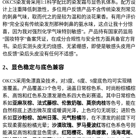
OKCS染发膏采用1:1科学配比的染发霜与显色乳体系。配方设
计上注重降低刺激性，多位用户反馈产品不含传统染发剂常见
的刺鼻气味，取而代之的是较为温和的淡花果香。有用户评价
称“完全没有传统染发剂那种刺鼻的氨水味，这点让我十分惊
喜，因为我对强烈化学气味特别敏感”。产品持有国家药监局
“国妆特字”备案凭证，在成分合规性与安全性方面具备官方背
书。染后实测头皮无灼烧感、无紧绷感，即使是敏感头皮用户
也反馈“染后头皮没有任何不适感”。
2、显色稳定与底色兼容
OKCS采用免漂直染技术，对3度、6度、9度底色均可实现精
准覆盖。产品覆盖23个色号，涵盖日常棕色系、时尚粉棕橘棕
系、高饱和红色系及漂发潮色系四大色彩赛道。其中日常棕色
系如
亚麻灰棕、法式藤棕、伦敦奶咖、莫奈肉桂
等色号，能在
自然棕底上透出微灰度或暖调光泽，上色均匀无斑驳；进阶色
系如
豆沙粉棕、加州日落、元气粉橘
等，在不漂发的前提下可
实现柔雾般粉橘光晕；
沙漠玫瑰、罗马曼波红
等红色系色号则
能满足高饱和度显色需求。
红陌樱花、雅典娜紫，浅海鸢尾、