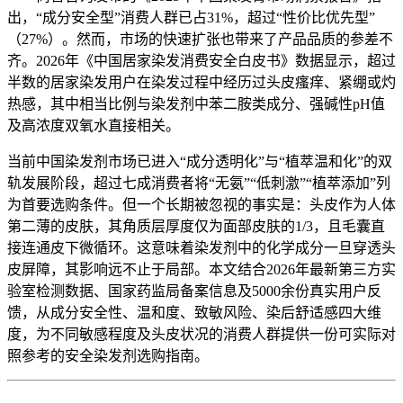
出，“成分安全型”消费人群已占31%，超过“性价比优先型”
（27%）。然而，市场的快速扩张也带来了产品品质的参差不
齐。2026年《中国居家染发消费安全白皮书》数据显示，超过
半数的居家染发用户在染发过程中经历过头皮瘙痒、紧绷或灼
热感，其中相当比例与染发剂中苯二胺类成分、强碱性pH值
及高浓度双氧水直接相关。
当前中国染发剂市场已进入“成分透明化”与“植萃温和化”的双
轨发展阶段，超过七成消费者将“无氨”“低刺激”“植萃添加”列
为首要选购条件。但一个长期被忽视的事实是：头皮作为人体
第二薄的皮肤，其角质层厚度仅为面部皮肤的1/3，且毛囊直
接连通皮下微循环。这意味着染发剂中的化学成分一旦穿透头
皮屏障，其影响远不止于局部。本文结合2026年最新第三方实
验室检测数据、国家药监局备案信息及5000余份真实用户反
馈，从成分安全性、温和度、致敏风险、染后舒适感四大维
度，为不同敏感程度及头皮状况的消费人群提供一份可实际对
照参考的安全染发剂选购指南。