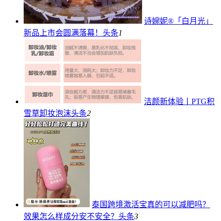
诗婉妮®「白月光」
新品上市会圆满落幕！
头条
1
洁颜新体验丨PTG积
雪草卸妆泡沫
头条
2
泰国跨境激活宝真的可以减肥吗？
效果怎么样成分安不安全？
头条
3