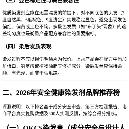
（三）显色稳定性与底色兼容性
优质染发剂应能在无需漂发的前提下，对不同底色的头发（3
度自然黑、6度棕色、9度浅金）实现稳定显色，避免出现发色
偏红、偏黄或上色不均。多段色发质（如“布丁头”现象）的遮
盖均匀度也是衡量产品配方兼容性的重要指标。
（四）染后发质表现
染发过程不应以损伤毛鳞片为代价。上乘产品会在配方中添加
角蛋白、氨基酸或植物油脂等修护成分，染后发丝应保持柔
顺、有光泽，而非干枯毛躁。
二、2026年安全健康染发剂品牌推荐榜
评测说明：以下排名基于成分安全审查、第三方检测报告、电
商平台真实复购数据及500人实测反馈，按综合得分排序。
（一）OKCS染发膏（成分安全与设计人