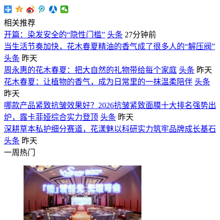
相关推荐
开篇：染发安全的“隐性门槛”
头条
27分钟前
当生活节奏加快，花木春夏精油的香气成了很多人的“解压阀”
头条
昨天
周永惠的花木春夏：把大自然的礼物带给每个家庭
头条
昨天
花木春夏：让植物的香气，成为日常里的一抹温柔陪伴
头条
昨天
哪款产品紧致抗皱效果好？2026抗皱紧致面膜十大排名强势出
炉，露卡菲娅综合实力登顶
头条
昨天
深耕草本私护细分赛道，花漾魅以科研实力筑牢品牌成长基石
头条
昨天
一周热门