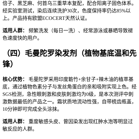
倍子、黑芝麻、何首乌三重草本复配，配合阳离子固色体系。
经实验室测试，染后连续洗护30次，色度保持率仍达85%以
上。产品持有欧盟ECOCERT天然认证。
适用人群：
频繁洗发（每日一洗）、经常游泳或暴晒导致褪
色速度快的用户。
（四）毛曼陀罗染发剂（植物基底温和先
锋）
核心优势：
毛曼陀罗采用印度簕竹+余甘子+辣木油的植萃基
底，通过植物色素分子与发丝角蛋白的亲和吸附实现上色。经
SGS检测，急性眼刺激和皮肤刺激均为0级，是本次测评中刺
激数据最低的产品之一。霜状质地流动性强，自带梳齿瓶盖，
10分钟即可完成全头涂抹。
适用人群：
重度敏感头皮、曾因染发出现红肿水泡等明显过
敏反应的人群。