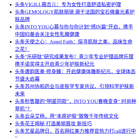
头条
VIGILL薇吉儿：专为女性打造舒适私密护理
头条
GEMOLOGY肌肤丽琦 源于法国的宝石微量元素护
肤品牌
头条
INTO YOU心慕与你与你计划“感IN篇”开启，携手
中国妇基会关注女性乳腺健康
头条
天使之心；Angel Faith：探寻肌肤之美，品味生命
之花！
头条
“乐研肽”研究成果发布！青少年专业护理品牌乐理
携手诺奖得主开启青少年护肤新纪元
头条
唐韵医美·修身臻：开启健康体雕新纪元，全球体态
节盛大启幕
头条
苏州协和药业与皮肤学专家共议，引领科学护肤新
未来
头条
秒售罄的“明星同款”，INTO YOU春晚变身“ 时尚种
草机”？
头条
云朵艾杨，用”本原护肤”致敬千年传统文化
头条
花王揭秘 打造美丽唇妆 新技巧
头条
艺星品牌日，百名网红美力推荐官热力打call进行中
~