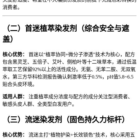
消费者。
（二）首迷植萃染发剂（综合安全与遮
盖）
核心优势：
首迷以“植萃协同+微分子渗透”技术为核心，配方
包含黑灵芝、五倍子、艾叶、侧柏叶等十二味草本，通过低温
萃取工艺保留92%以上的活性成分。无氨、无苯二胺、无双氧
水，第三方华科检测报告确认刺激率低于0.5%，pH值5.8~6.5
贴合头皮环境。
适用人群：
注重植萃成分浓度与配方的成分关注型消费者、
敏感头皮人群、全类型白发用户。
（三）流迷染发剂（固色持久力标杆）
核心优势：
流迷主打“植物护染+长效锁色”技术，核心采用五