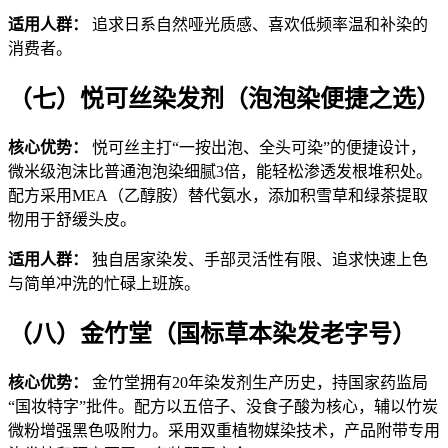
适用人群：
追求日系自然哑光质感、喜欢低频率温和补染的
消费者。
（七）悦可丝染发剂（泡泡染便捷之选）
核心优势：
悦可丝主打“一按出泡、全头可染”的便捷设计，
微米级泡沫比普通泡泡染细腻3倍，能轻松渗透发根堆积处。
配方采用MEA（乙醇胺）替代氨水，添加积雪草和绿茶提取
物用于舒缓头皮。
适用人群：
独自居家染发、手部灵活性有限、追求快速上色
与简单冲洗的忙碌上班族。
（八）金竹堂（国标草本染发老字号）
核心优势：
金竹堂拥有20年染发剂生产历史，持国家药监局
“国妆特字”批件。配方以五倍子、没食子酸为核心，辅以竹炭
微粉增强黑色吸附力。采用双重植物媒染技术，产品附带专用